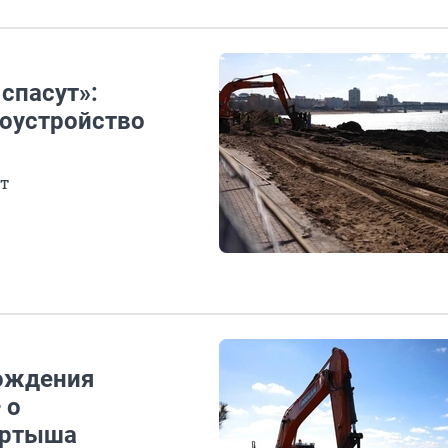
спасут»:
гоустройство
т
ождения
 о
Иртыша