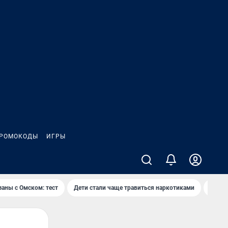
РОМОКОДЫ
ИГРЫ
заны с Омском: тест
Дети стали чаще травиться наркотиками
Появя