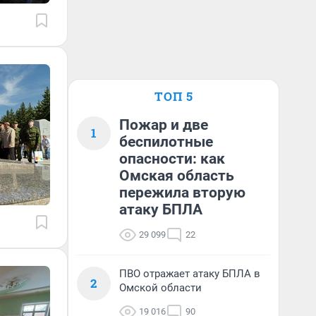
ТОП 5
Пожар и две
1
беспилотные
опасности: как
Омская область
пережила вторую
атаку БПЛА
29 099
22
ПВО отражает атаку БПЛА в
2
Омской области
19 016
90