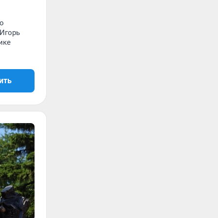
о
 Игорь
ике
ить