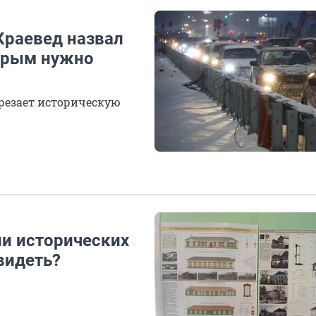
Краевед назвал
торым нужно
я
трезает историческую
и исторических
видеть?