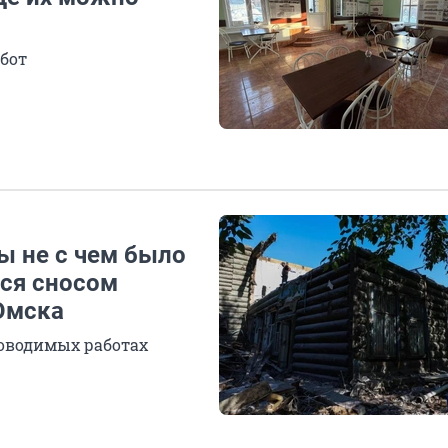
абот
ы не с чем было
лся сносом
 Омска
роводимых работах