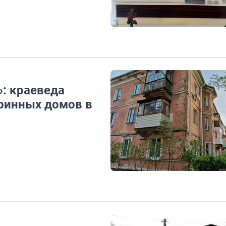
»: краеведа
аринных домов в