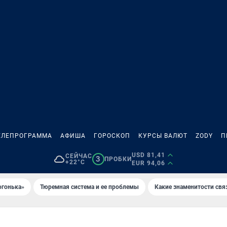
ЕЛЕПРОГРАММА
АФИША
ГОРОСКОП
КУРСЫ ВАЛЮТ
ZODY
П
USD 81,41
СЕЙЧАС
3
ПРОБКИ
+22°C
EUR 94,06
огонька»
Тюремная система и ее проблемы
Какие знаменитости свя