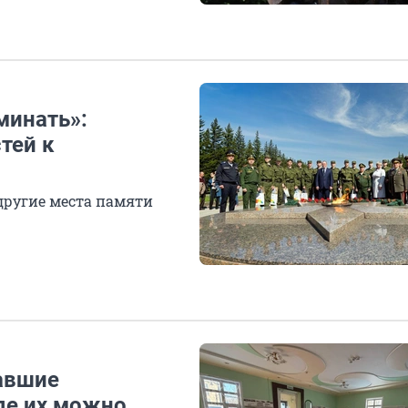
минать»:
тей к
другие места памяти
авшие
де их можно