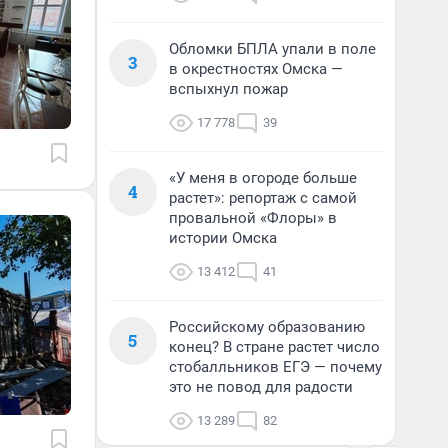
Обломки БПЛА упали в поле
3
в окрестностях Омска —
вспыхнул пожар
17 778
39
«У меня в огороде больше
4
растет»: репортаж с самой
провальной «Флоры» в
истории Омска
13 412
41
Российскому образованию
5
конец? В стране растет число
стобалльников ЕГЭ — почему
это не повод для радости
13 289
82