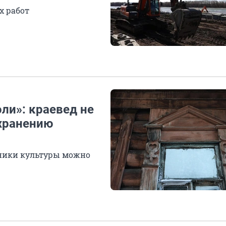
х работ
оли»: краевед не
охранению
тники культуры можно