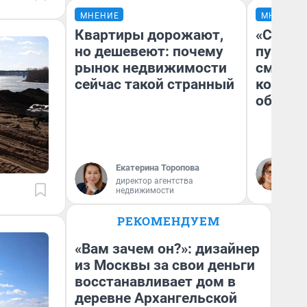
МНЕНИЕ
МНЕНИЕ
Квартиры дорожают,
«Спутал
но дешевеют: почему
пургу».
рынок недвижимости
смерте
сейчас такой странный
которы
обнару
Ир
Екатерина Торопова
Гл
директор агентства
«Р
недвижимости
Во
РЕКОМЕНДУЕМ
«Вам зачем он?»: дизайнер
из Москвы за свои деньги
восстанавливает дом в
деревне Архангельской