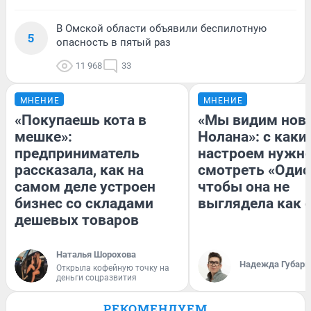
В Омской области объявили беспилотную
5
опасность в пятый раз
11 968
33
МНЕНИЕ
МНЕНИЕ
«Покупаешь кота в
«Мы видим нов
мешке»:
Нолана»: с каки
предприниматель
настроем нужн
рассказала, как на
смотреть «Одис
самом деле устроен
чтобы она не
бизнес со складами
выглядела как 
дешевых товаров
Наталья Шорохова
Надежда Губарь
Открыла кофейную точку на
деньги соцразвития
РЕКОМЕНДУЕМ