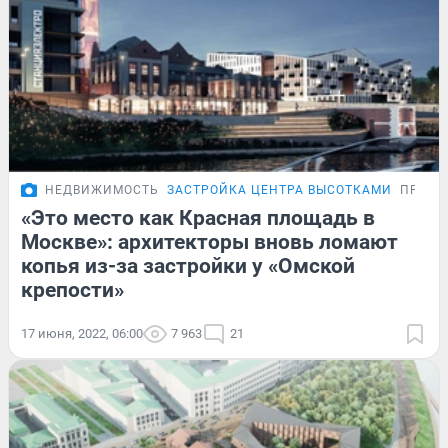
НЕДВИЖИМОСТЬ
ЗАСТРОЙКА ЦЕНТРА ВЫСОТКАМИ
ПРОБЛ
«Это место как Красная площадь в
Москве»: архитекторы вновь ломают
копья из-за застройки у «Омской
крепости»
17 июня, 2022, 06:00
7 963
21