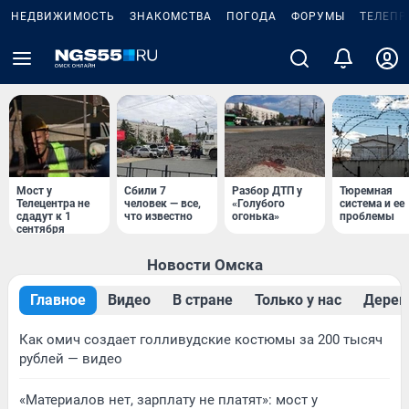
НЕДВИЖИМОСТЬ
ЗНАКОМСТВА
ПОГОДА
ФОРУМЫ
ТЕЛЕПР
Мост у
Сбили 7
Разбор ДТП у
Тюремная
Телецентра не
человек — все,
«Голубого
система и ее
сдадут к 1
что известно
огонька»
проблемы
сентября
Новости Омска
Главное
Видео
В стране
Только у нас
Дерев
Как омич создает голливудские костюмы за 200 тысяч
рублей — видео
«Материалов нет, зарплату не платят»: мост у