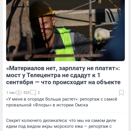
1
Обсудить
3
Обсудить
«Материалов нет, зарплату не платят»:
1
Обсудить
3
Обсудить
мост у Телецентра не сдадут к 1
сентября — что происходит на объекте
1 час
533
2
«У меня в огороде больше растет»: репортаж с самой
провальной «Флоры» в истории Омска
Секрет колючего деликатеса: что мы на самом деле
едим под видом икры морского ежа — репортаж с