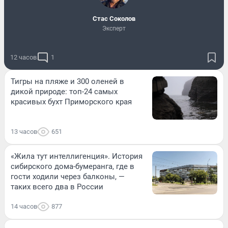
Стас Соколов
Эксперт
12 часов
1
Тигры на пляже и 300 оленей в
дикой природе: топ-24 самых
красивых бухт Приморского края
13 часов
651
«Жила тут интеллигенция». История
сибирского дома-бумеранга, где в
гости ходили через балконы, —
таких всего два в России
14 часов
877