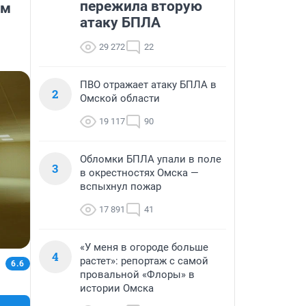
пережила вторую
ем
атаку БПЛА
29 272
22
ПВО отражает атаку БПЛА в
2
Омской области
19 117
90
Обломки БПЛА упали в поле
3
в окрестностях Омска —
вспыхнул пожар
17 891
41
«У меня в огороде больше
4
растет»: репортаж с самой
6.6
провальной «Флоры» в
истории Омска