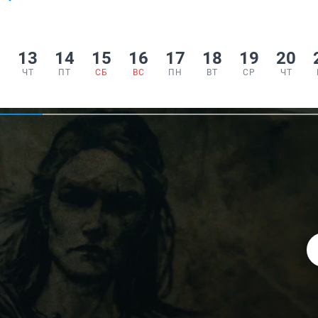
2
13
14
15
16
17
18
19
20
ЧТ
ПТ
СБ
ВС
ПН
ВТ
СР
ЧТ