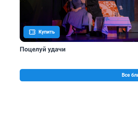
Купить
Поцелуй удачи
Все б