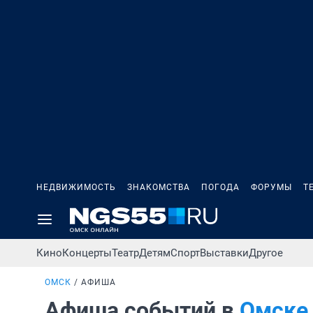
НЕДВИЖИМОСТЬ
ЗНАКОМСТВА
ПОГОДА
ФОРУМЫ
Т
Кино
Концерты
Театр
Детям
Спорт
Выставки
Другое
ОМСК
АФИША
Афиша событий в
Омске