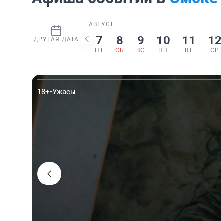
АВГУСТ
7
8
9
10
11
1
ДРУГАЯ ДАТА
ПТ
СБ
ВС
ПН
ВТ
СР
18+
•
Ужасы