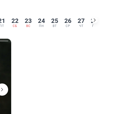
21
22
23
24
25
26
27
28
29
ПТ
СБ
ВС
ПН
ВТ
СР
ЧТ
ПТ
СБ
16+