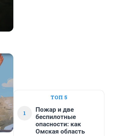
Одиночество
05 сентября, 15:00
Купить
ТОП 5
Пожар и две
1
беспилотные
опасности: как
Омская область