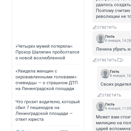
удалось создать
Поэтому считаю 
революции не т
ОТВЕТИТЬ
Гость
6 января, 14:28
«Четырех мужей потеряла»:
Ленина убрать и
Прохор Шаляпин проболтался
о новой возлюбленной
ОТВЕТИТЬ
1
«Увидела женщин с
Гость
8 января, 18
окровавленными головами»:
очевидцы — о страшном ДТП
Своих родите
на Ленинградской площади
ОТВЕТИТЬ
Что грозит водителю, который
Гость
сбил 7 пешеходов на
6 января, 11:05
Ленинградской площади —
Может вам стоит
ответ юриста
милицию на поли
царей вспоминат