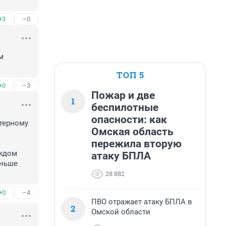
+3
–0
 
ТОП 5
+0
–3
Пожар и две
1
беспилотные
опасности: как
терному 
Омская область
пережила вторую
ждом 
атаку БПЛА
ньше 
28 882
+0
–4
ПВО отражает атаку БПЛА в
2
Омской области