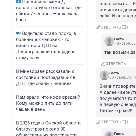
Появилась схема ДТП
надо забыть.... 
возле «Голубого огонька», где
почистить дорожк
сбили 7 человек — как ехала
себя! И не надо 
Lada
ОТВЕТИТЬ
1
Водителю стало плохо, в
больнице 8 человек: что
Гость
7 января, 08
известно о ДТП на
Ленинградской площади к
так возьми да
этому часу
ОТВЕТИТЬ
В Минздраве рассказали о
Гость
состоянии пострадавших в
6 января, 06:14
ДТП, где сбили 7 человек
Значит говорите
А далее - вернут
Нам врали, что кофе вреден?
получается что 
Кому можно пить до пяти
В первую очередь
чашек в день
Летом - грязь!!!!
ОТВЕТИТЬ
1
В 2026 году в Омской области
благоустроят около 80
Гость
общественных пространств