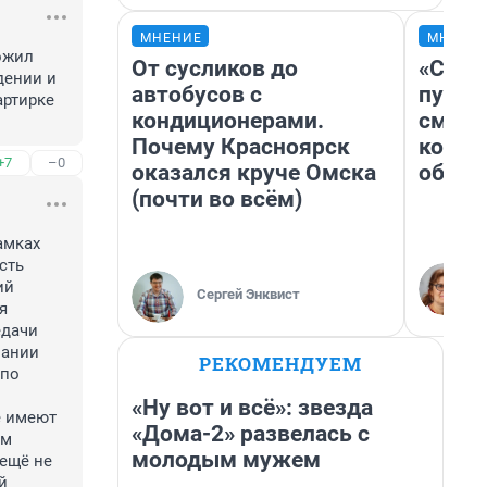
МНЕНИЕ
МНЕНИ
жил 
От сусликов до
«Спут
ении и 
автобусов с
пургу»
ртирке 
кондиционерами.
смерт
Почему Красноярск
котор
+7
–0
оказался круче Омска
обнар
(почти во всём)
мках 
ть 
й 
Сергей Энквист
 
дачи 
ании 
РЕКОМЕНДУЕМ
по 
«Ну вот и всё»: звезда
 имеют 
«Дома-2» развелась с
м 
молодым мужем
ещё не 
 