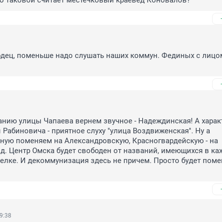
что таковой считает местечковый краевед Коновалов?
одец, поменьше надо слушать наших коммун. Фединых с лицом
нию улицы Чапаева вернем звучное - Надеждинская! А харак
Рабиновича - приятное слуху "улица Воздвиженская". Ну а 
ую поменяем на Александровскую, Красногвардейскую - на 
.д. Центр Омска будет свободен от названий, имеющихся в ка
елке. И декоммунизация здесь не причем. Просто будет поме
9:38