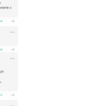
 
ните с 
+9
–0
+0
–0
!!!


+7
–0