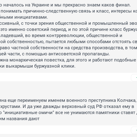
о началось на Украине и мы прекрасно знаем каков финал. 

 понимать причинно-следственную связь и класс, интересы ко
бными инициативами. 

ссивный, с точки зрения общественной и промышленный эво
 это именно советский период, и по этой причине класс буржуа
ладевший, во время контрреволюции, общественной и 
ой собственностью, пытается любыми способами отстоять св
аво частной собственности на средства производства, в том 
ей части, с помощью антисоветской пропаганды. 

ужна монархическая повестка, для этого и работают подобные 
ки выкармыши буржуазной клики.
ина еще переименуем именем военного преступника Колчака,
хрустами. И да уже дважды верховный суд РФ отказал ему в 
о "инициативные омичи" все не унимаются памятники ставят д
им названия дают