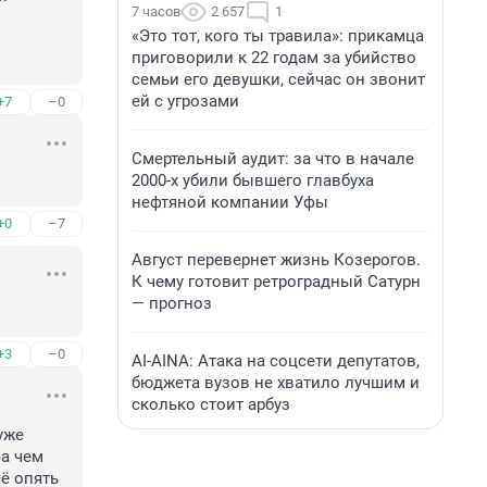
7 часов
2 657
1
«Это тот, кого ты травила»: прикамца
приговорили к 22 годам за убийство
семьи его девушки, сейчас он звонит
ей с угрозами
+7
–0
Смертельный аудит: за что в начале
2000-х убили бывшего главбуха
нефтяной компании Уфы
+0
–7
Август перевернет жизнь Козерогов.
К чему готовит ретроградный Сатурн
— прогноз
+3
–0
AI-AINA: Атака на соцсети депутатов,
бюджета вузов не хватило лучшим и
сколько стоит арбуз
же 
а чем 
ё опять 