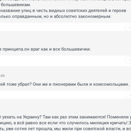
 большевикам. 

название улиц в честь видных советских деятелей и героев 
олько оправданным, но и абсолютно закономерным.
з принципа.он враг как и все большевички.
:44
лей тоже убрал? Они же и пионерами были и комсомольцами.
 уехать на Украину? Там как раз этим занимаются! Поменяли у
цию, а всё равно все если что случилось милиция кричать! З
ь, уже сотня лет прошла, мы жили при советской власти, и вс