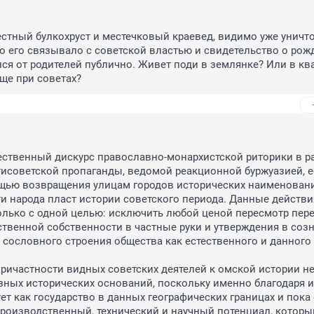
стный булкохруст и местечковый краевед, видимо уже уничто
то его связывало с советской властью и свидетельство о рожд
ался от родителей публично. Живет поди в землянке? Или в ква
ще при советах?
ственный дискурс православно-монархистской риторики в ра
исоветской пропаганды, ведомой реакционной буржуазией, ес
щью возвращения улицам городов исторических наименовани
ти народа пласт истории советского периода. Данные действия
лько с одной целью: исключить любой ценой пересмотр пере
твенной собственности в частные руки и утверждения в созн
сословного строения общества как естественного и данного 
ричастности видных советских деятелей к омской истории не
зных исторических оснований, поскольку именно благодаря и
ет как государство в данных географических границах и пока 
производственный, технический и научный потенциал, который