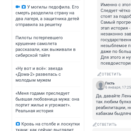
Именно с этог
У могилы педофила. Его
Следует чётко
смерть разделила страну на
стоят за подо
два лагеря, а защитника детей
Самый прогре
отправила за решетку
этап история -
незаконно зав
Пилоты потерпевшего
государственн
крушение самолета
незыблемое пр
рассказали, как выживали в
даже по больш
сибирской тайге
Для этого и н
псевдоистори
«Ну вот и всё»: звезда
«Дома-2» развелась с
ОТВЕТИТЬ
молодым мужем
Гость
6 января, 17:25
«Меня годами преследует
Да, давайте Лен
бывшая любовница мужа: она
так любим булко
портит жилье и угрожает».
реабилитации, н
Реальная история
кабакам быдляч
Кровь на столбе и лоскутки
ОТВЕТИТЬ
ткани: как сейчас выглядит