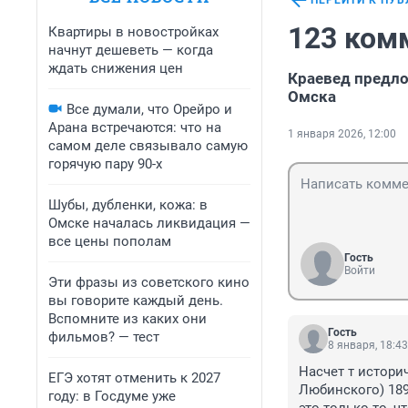
ПЕРЕЙТИ К ПУ
123 ком
Квартиры в новостройках
начнут дешеветь — когда
ждать снижения цен
Краевед предло
Омска
Все думали, что Орейро и
Арана встречаются: что на
1 января 2026, 12:00
самом деле связывало самую
горячую пару 90-х
Шубы, дубленки, кожа: в
Омске началась ликвидация —
все цены пополам
Гость
Войти
Эти фразы из советского кино
вы говорите каждый день.
Вспомните из каких они
Гость
фильмов? — тест
8 января, 18:43
Насчет т истори
ЕГЭ хотят отменить к 2027
Любинского) 189
году: в Госдуме уже