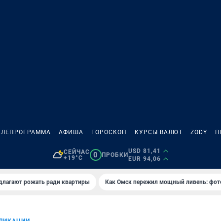
ЕЛЕПРОГРАММА
АФИША
ГОРОСКОП
КУРСЫ ВАЛЮТ
ZODY
П
USD 81,41
СЕЙЧАС
0
ПРОБКИ
+19°C
EUR 94,06
длагают рожать ради квартиры
Как Омск пережил мощный ливень: фот