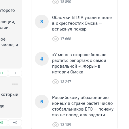
18 890
торого 
Обломки БПЛА упали в поле
3
люции, 
в окрестностях Омска —
зии, 
вспыхнул пожар
17 668
оё 
числе, и 
«У меня в огороде больше
4
растет»: репортаж с самой
провальной «Флоры» в
истории Омска
+1
–0
13 247
 который 
Российскому образованию
5
конец? В стране растет число
а 
стобалльников ЕГЭ — почему
это не повод для радости
+5
–0
13 189