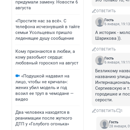
это только то, 
придумали замену. Новости 6
августа
ОТВЕТИТЬ
Гость
«Простите нас за всё». С
6 января, 19:13
телефона исчезнувшей в тайге
семьи Усольцевых пришло
А историк - мол
леденящее душу сообщение
Шарикова )).
ОТВЕТИТЬ
Кому признаются в любви, а
кому разобьют сердце:
Гость
любовный гороскоп на август
6 января, 19:11
Безликому назва
«Подушкой надавил на
названию улицы 
лицо, чтобы не кричала»:
Интернациональн
жених убил модель и год
Сергиевскую и т
возил ее труп в чемодане —
городишке и пос
видео
серости.
ОТВЕТИТЬ
1
Два человека находятся в
реанимации после жуткого
Гость
ДТП у «Голубого огонька»
28 января, 0