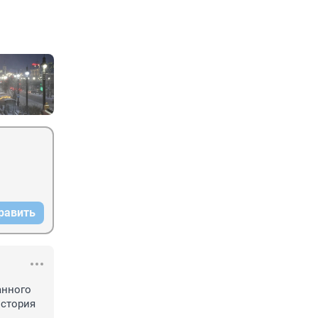
равить
нного 
стория 