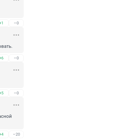
+1
–0
вать.
+6
–0
+5
–0
асной 
+4
–20