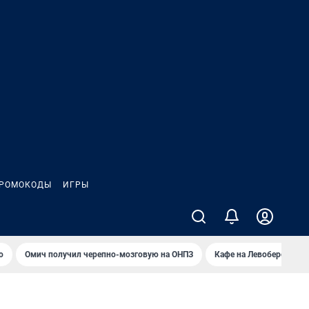
РОМОКОДЫ
ИГРЫ
о
Омич получил черепно-мозговую на ОНПЗ
Кафе на Левобережье в