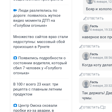
6 января, 12
Бояр и холопо
Люди разлетелись по
дороге: появилось жуткое
ОТВЕТИТЬ
видео момента ДТП на
«Голубом огоньке»
Гость
4 января, 19:33
Множество сайтов враз стали
наверное все пр
недоступны: массовый сбой
произошел в Рунете
ОТВЕТИТЬ
Гость
Появились подробности о
4 января, 08:56
состоянии водителя, который
Когда коту делать
сбил 7 человек у «Голубого
огонька»
ОТВЕТИТЬ
Гость
В 100 г всего 23 ккал: три
2 января, 20:32
рецепта с главным летним
Так держать! Да
продуктом
чумы.
Центр Омска сковали
ОТВЕТИТЬ
2
пробки из-за аварии, в