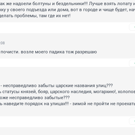
Как же надоели болтуны и бездельники!!! Лучше взять лопату и
у у своего подъезда или дома, вот в городе и чище будет, нач
делать проблемы, там где их нет!
:08
 почисти. возле моего падика тож разрешаю
 - несправедливо забыты царские названия улиц???

ь статусы князей, бояр, царского наследия, могархию!, холопов
тоже несправедливо забытые???

 наведите порядок на улицах!!! - зимой не пройти не проехать,