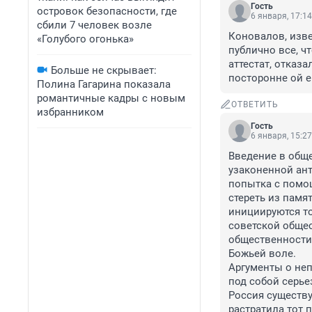
Гость
островок безопасности, где
6 января, 17:14
сбили 7 человек возле
Коновалов, изве
«Голубого огонька»
публично все, ч
аттестат, отказ
Больше не скрывает:
посторонне ой е
Полина Гагарина показала
романтичные кадры с новым
ОТВЕТИТЬ
избранником
Гость
6 января, 15:27
Введение в обще
узаконенной ант
попытка с помо
стереть из памя
инициируются то
советской общес
общественности 
Божьей воле. 

Аргументы о неп
под собой серье
Россия существу
растратила тот 