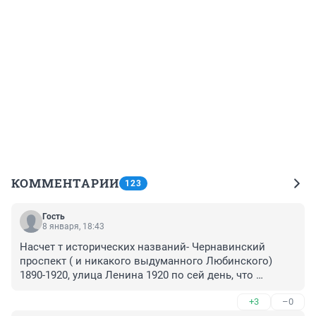
КОММЕНТАРИИ
123
Гость
8 января, 18:43
Насчет т исторических названий- Чернавинский 
проспект ( и никакого выдуманного Любинского) 
1890-1920, улица Ленина 1920 по сей день, что 
историчнее? Или история это только то, что таковой 
+3
–0
считает местечковый краевед Коновалов?