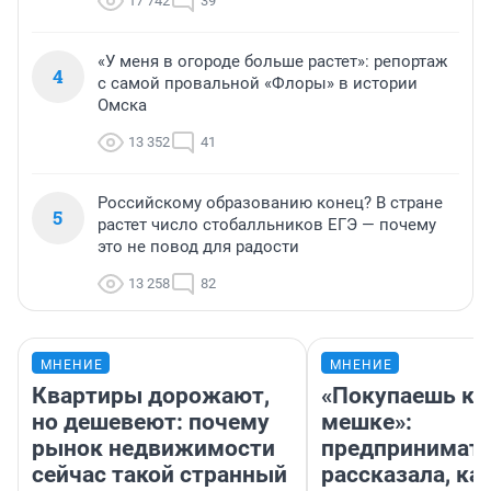
17 742
39
«У меня в огороде больше растет»: репортаж
4
с самой провальной «Флоры» в истории
Омска
13 352
41
Российскому образованию конец? В стране
5
растет число стобалльников ЕГЭ — почему
это не повод для радости
13 258
82
МНЕНИЕ
МНЕНИЕ
Квартиры дорожают,
«Покупаешь ко
но дешевеют: почему
мешке»:
рынок недвижимости
предпринимат
сейчас такой странный
рассказала, как