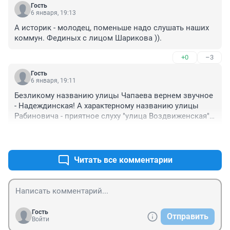
Гость
6 января, 19:13
А историк - молодец, поменьше надо слушать наших 
коммун. Фединых с лицом Шарикова )).
+0
–3
Гость
6 января, 19:11
Безликому названию улицы Чапаева вернем звучное 
- Надеждинская! А характерному названию улицы 
Рабиновича - приятное слуху "улица Воздвиженская". 
Ну а Интернациональную поменяем на 
+0
–4
Александровскую, Красногвардейскую - на 
Сергиевскую и т.д. Центр Омска будет свободен от 
названий, имеющихся в каждом городишке и 
Читать все комментарии
поселке. И декоммунизация здесь не причем. Просто 
будет поменьше серости.
Гость
Отправить
Войти