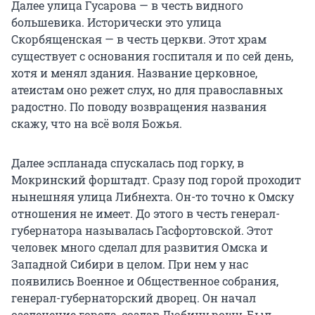
Далее улица Гусарова — в честь видного
большевика. Исторически это улица
Скорбященская — в честь церкви. Этот храм
существует с основания госпиталя и по сей день,
хотя и менял здания. Название церковное,
атеистам оно режет слух, но для православных
радостно. По поводу возвращения названия
скажу, что на всё воля Божья.
Далее эспланада спускалась под горку, в
Мокринский форштадт. Сразу под горой проходит
нынешняя улица Либнехта. Он-то точно к Омску
отношения не имеет. До этого в честь генерал-
губернатора называлась Гасфортовской. Этот
человек много сделал для развития Омска и
Западной Сибири в целом. При нем у нас
появились Военное и Общественное собрания,
генерал-губернаторский дворец. Он начал
озеленение города, создав Любину рощу. Был