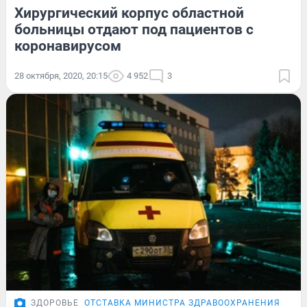
Хирургический корпус областной
больницы отдают под пациентов с
коронавирусом
28 октября, 2020, 20:15
4 952
3
ЗДОРОВЬЕ
ОТСТАВКА МИНИСТРА ЗДРАВООХРАНЕНИЯ
ИНТ