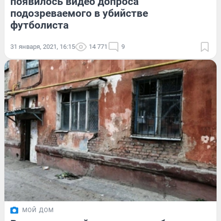
появилось видео допроса
подозреваемого в убийстве
футболиста
31 января, 2021, 16:15
14 771
9
МОЙ ДОМ