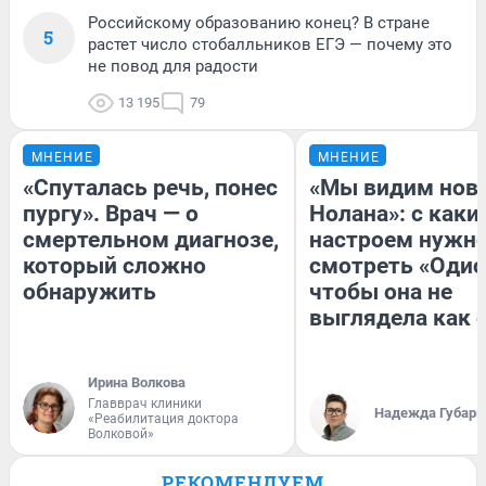
Российскому образованию конец? В стране
5
растет число стобалльников ЕГЭ — почему это
не повод для радости
13 195
79
МНЕНИЕ
МНЕНИЕ
«Спуталась речь, понес
«Мы видим нов
пургу». Врач — о
Нолана»: с каки
смертельном диагнозе,
настроем нужн
который сложно
смотреть «Одис
обнаружить
чтобы она не
выглядела как 
Ирина Волкова
Главврач клиники
Надежда Губарь
«Реабилитация доктора
Волковой»
РЕКОМЕНДУЕМ