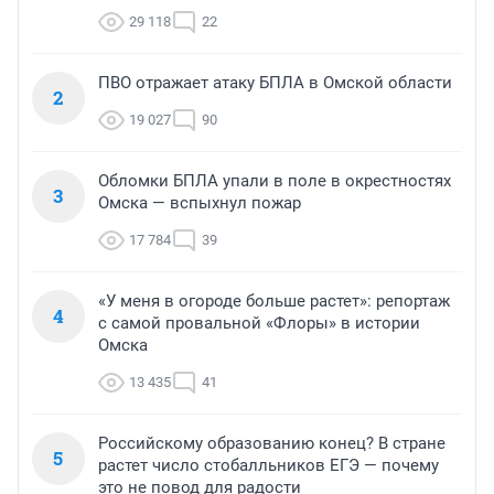
29 118
22
ПВО отражает атаку БПЛА в Омской области
2
19 027
90
Обломки БПЛА упали в поле в окрестностях
3
Омска — вспыхнул пожар
17 784
39
«У меня в огороде больше растет»: репортаж
4
с самой провальной «Флоры» в истории
Омска
13 435
41
Российскому образованию конец? В стране
5
растет число стобалльников ЕГЭ — почему
это не повод для радости