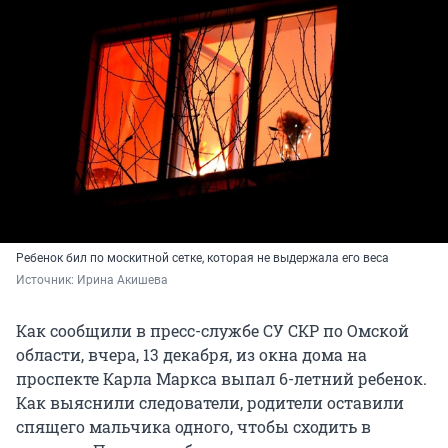
Ребенок бил по москитной сетке, которая не выдержала его веса
Источник: 
Ирина Акишева
Как сообщили в пресс-службе СУ СКР по Омской
области, вчера, 13 декабря, из окна дома на
проспекте Карла Маркса выпал 6-летний ребенок.
Как выяснили следователи, родители оставили
спящего мальчика одного, чтобы сходить в