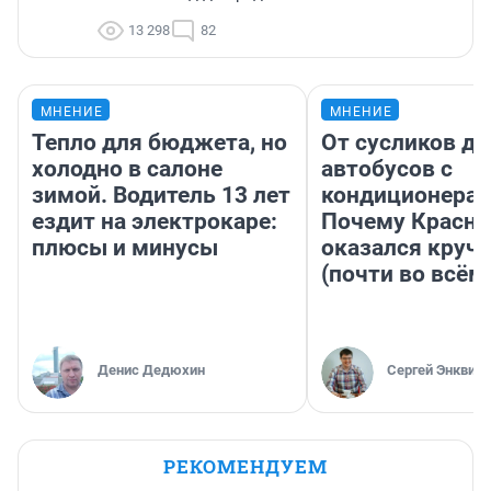
13 298
82
МНЕНИЕ
МНЕНИЕ
Тепло для бюджета, но
От сусликов до
холодно в салоне
автобусов с
зимой. Водитель 13 лет
кондиционерам
ездит на электрокаре:
Почему Красно
плюсы и минусы
оказался круч
(почти во всём
Денис Дедюхин
Сергей Энквист
РЕКОМЕНДУЕМ