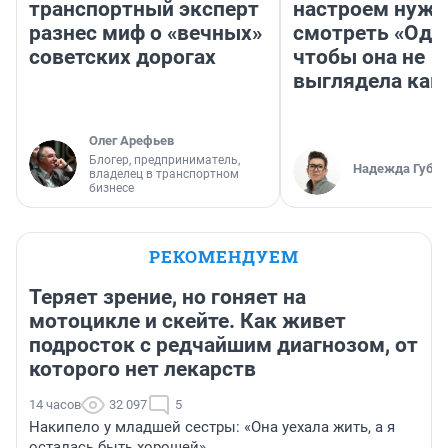
транспортный эксперт
настроем нужн
разнес миф о «вечных»
смотреть «Оди
советских дорогах
чтобы она не
выглядела как
Олег Арефьев
Блогер, предприниматель,
Надежда Губар
владелец в транспортном
бизнесе
РЕКОМЕНДУЕМ
Теряет зрение, но гоняет на
мотоцикле и скейте. Как живет
подросток с редчайшим диагнозом, от
которого нет лекарств
14 часов
32 097
5
Накипело у младшей сестры: «Она уехала жить, а я
осталась быть хорошей»