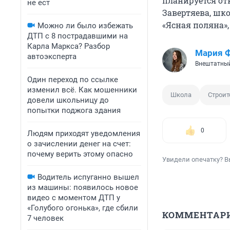
планируется от
не ест
Завертяева, шк
«Ясная поляна»,
Можно ли было избежать
ДТП с 8 пострадавшими на
Карла Маркса? Разбор
Мария 
автоэксперта
Внештатный
Один переход по ссылке
изменил всё. Как мошенники
Школа
Строит
довели школьницу до
попытки поджога здания
0
Людям приходят уведомления
о зачислении денег на счет:
почему верить этому опасно
Увидели опечатку? В
Водитель испуганно вышел
из машины: появилось новое
видео с моментом ДТП у
«Голубого огонька», где сбили
КОММЕНТАР
7 человек