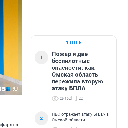
ТОП 5
Пожар и две
1
беспилотные
опасности: как
Омская область
пережила вторую
атаку БПЛА
29 162
22
ПВО отражает атаку БПЛА в
2
Омской области
афаряна