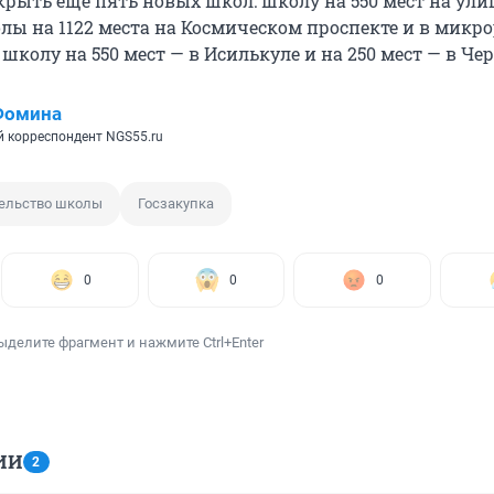
крыть еще пять новых школ: школу на 550 мест на ули
олы на 1122 места на Космическом проспекте и в микр
 школу на 550 мест — в Исилькуле и на 250 мест — в Чер
Фомина
 корреспондент NGS55.ru
ельство школы
Госзакупка
0
0
0
ыделите фрагмент и нажмите Ctrl+Enter
ИИ
2