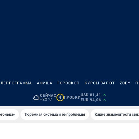
ЕЛЕПРОГРАММА
АФИША
ГОРОСКОП
КУРСЫ ВАЛЮТ
ZODY
П
USD 81,41
СЕЙЧАС
4
ПРОБКИ
+22°C
EUR 94,06
огонька»
Тюремная система и ее проблемы
Какие знаменитости свя