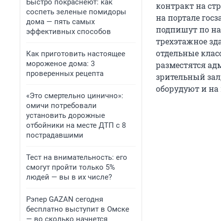
Быстро покраснеют: как
контракт на стр
соспеть зеленые помидоры
на портале госз
дома — пять самых
подпишут по на
эффективных способов
трехэтажное зда
отдельные клас
Как приготовить настоящее
мороженое дома: 3
разместятся ад
проверенных рецепта
зрительный зал
оборудуют и на
«Это смертельно цинично»:
омичи потребовали
установить дорожные
отбойники на месте ДТП с 8
пострадавшими
Тест на внимательность: его
смогут пройти только 5%
людей — вы в их числе?
Рэпер GAZAN сегодня
бесплатно выступит в Омске
— во сколько начнется