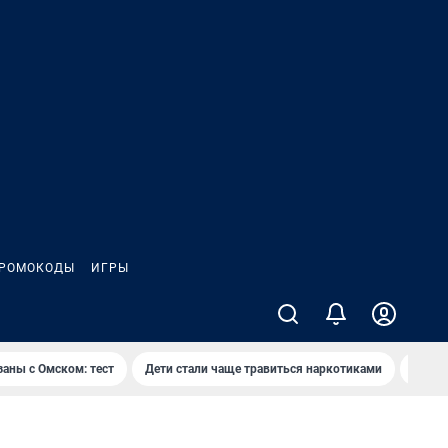
РОМОКОДЫ
ИГРЫ
заны с Омском: тест
Дети стали чаще травиться наркотиками
Появя