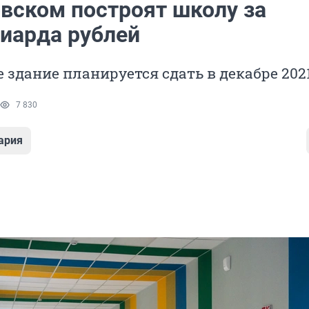
овском построят школу за
иарда рублей
 здание планируется сдать в декабре 202
7 830
ария