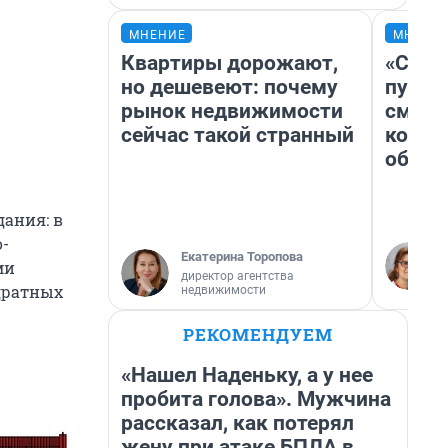
МНЕНИЕ
МНЕНИ
Квартиры дорожают,
«Спут
но дешевеют: почему
пургу»
рынок недвижимости
смерт
сейчас такой странный
котор
обнар
дания: в
о-
Екатерина Торопова
ми
директор агентства
адратных
недвижимости
РЕКОМЕНДУЕМ
«Нашел Наденьку, а у нее
пробита голова». Мужчина
рассказал, как потерял
жену при атаке БПЛА в