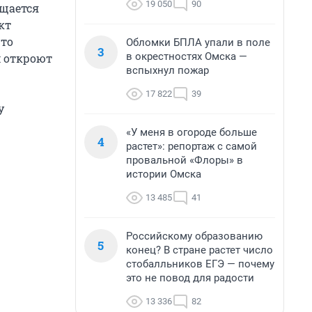
19 050
90
бщается
кт
что
Обломки БПЛА упали в поле
3
в окрестностях Омска —
м откроют
вспыхнул пожар
17 822
39
у
«У меня в огороде больше
4
растет»: репортаж с самой
провальной «Флоры» в
истории Омска
13 485
41
Российскому образованию
5
конец? В стране растет число
стобалльников ЕГЭ — почему
это не повод для радости
13 336
82