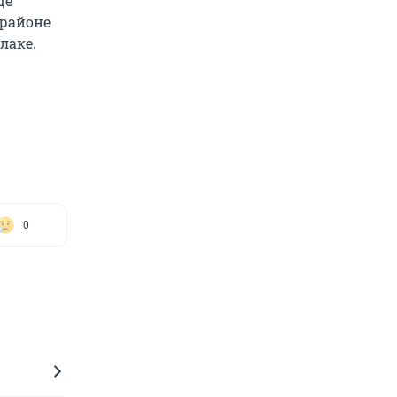
це
орайоне
лаке.
0