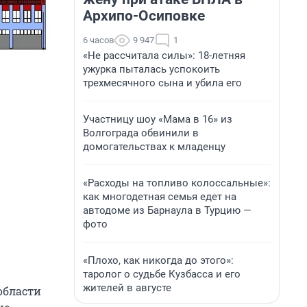
Архипо-Осиповке
6 часов
9 947
1
«Не рассчитала силы»: 18-летняя
ужурка пыталась успокоить
трехмесячного сына и убила его
Участницу шоу «Мама в 16» из
Волгограда обвинили в
домогательствах к младенцу
«Расходы на топливо колоссальные»:
как многодетная семья едет на
автодоме из Барнаула в Турцию —
фото
«Плохо, как никогда до этого»:
таролог о судьбе Кузбасса и его
жителей в августе
области