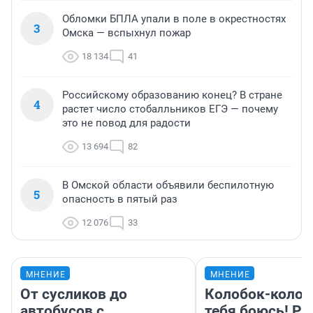
Обломки БПЛА упали в поле в окрестностях
3
Омска — вспыхнул пожар
18 134
41
Российскому образованию конец? В стране
4
растет число стобалльников ЕГЭ — почему
это не повод для радости
13 694
82
В Омской области объявили беспилотную
5
опасность в пятый раз
12 076
33
МНЕНИЕ
МНЕНИЕ
От сусликов до
Колобок-колобо
автобусов с
тебя боюсь! Ра