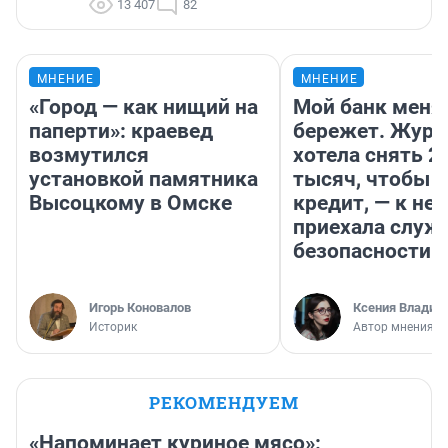
13 407
82
МНЕНИЕ
МНЕНИЕ
«Город — как нищий на
Мой банк меня
паперти»: краевед
бережет. Журн
возмутился
хотела снять 2
установкой памятника
тысяч, чтобы п
Высоцкому в Омске
кредит, — к не
приехала служ
безопасности
Игорь Коновалов
Ксения Владим
Историк
Автор мнения
РЕКОМЕНДУЕМ
«Напоминает куриное мясо»: