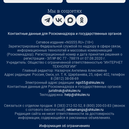
Мы в соцсетях
Контактные данные для Роскомнадзора и государственных органов
Сетевое издание «NGS55.RU» (18+)
Зарегистрировано Федеральной службой по надзору в сфере связи,
информационных технологий и массовых коммуникаций
(Роскомнадзор). Регистрационный номер и дата принятия решения о
регистрации - ЭЛ № ФС 77 - 78819 от 07.08.2020 г.
Учредитель: Общество с ограниченной ответственностью "ИНТЕРНЕТ
ТЕХНОЛОГИИ"
Главный редактор: Назарчук Ангелина Алексеевна
Адрес редакции: Россия, Омск, ул. Т. К. Щербанева, 25, офис 402, телефон
8 (3812) 38-08-69
Электронный адрес редакции:
ngs55@shkulev.ru
Контактные данные для Роскомнадзора и государственных органов:
juristnsk@shkulev.ru
Техподдержка:
help@shkulev.ru
Связаться с отделом продаж: 8 (383) 212-52-52, 8 (800) 200-03-83 (звонок
с сотового бесплатный),
reklamangs@shkulev.ru
Редакция сайта не несет ответственности за достоверность
информации, содержащейся в рекламных объявлениях.
Информация об ограничениях