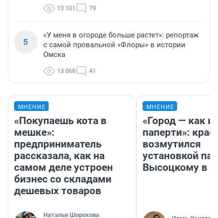
13 101
79
«У меня в огороде больше растет»: репортаж
5
с самой провальной «Флоры» в истории
Омска
13 068
41
МНЕНИЕ
МНЕНИЕ
«Покупаешь кота в
«Город — как н
мешке»:
паперти»: крае
предприниматель
возмутился
рассказала, как на
установкой па
самом деле устроен
Высоцкому в 
бизнес со складами
дешевых товаров
Наталья Шорохова