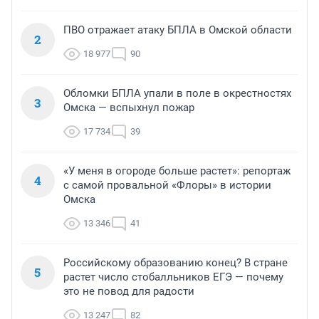
ПВО отражает атаку БПЛА в Омской области
2
18 977
90
Обломки БПЛА упали в поле в окрестностях
3
Омска — вспыхнул пожар
17 734
39
«У меня в огороде больше растет»: репортаж
4
с самой провальной «Флоры» в истории
Омска
13 346
41
Российскому образованию конец? В стране
5
растет число стобалльников ЕГЭ — почему
это не повод для радости
13 247
82