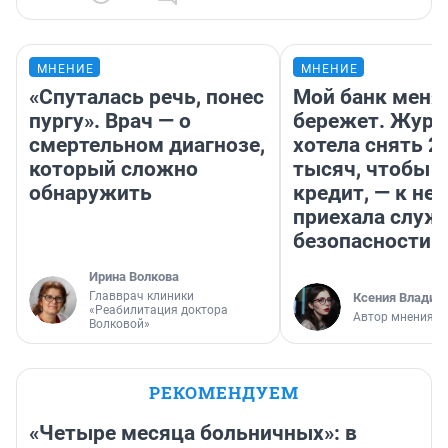
МНЕНИЕ
МНЕНИЕ
«Спуталась речь, понес
Мой банк меня
пургу». Врач — о
бережет. Журн
смертельном диагнозе,
хотела снять 2
который сложно
тысяч, чтобы п
обнаружить
кредит, — к не
приехала служ
безопасности
Ирина Волкова
Главврач клиники
Ксения Владим
«Реабилитация доктора
Автор мнения
Волковой»
РЕКОМЕНДУЕМ
«Четыре месяца больничных»: в