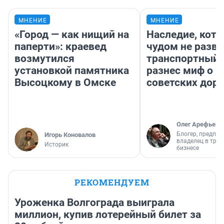
МНЕНИЕ
МНЕНИЕ
«Город — как нищий на
Наследие, кото
паперти»: краевед
чудом не разва
возмутился
транспортный 
установкой памятника
разнес миф о 
Высоцкому в Омске
советских доро
Олег Арефьев
Блогер, предпри
Игорь Коновалов
владелец в тра
Историк
бизнесе
РЕКОМЕНДУЕМ
Уроженка Волгограда выиграла
миллион, купив лотерейный билет за