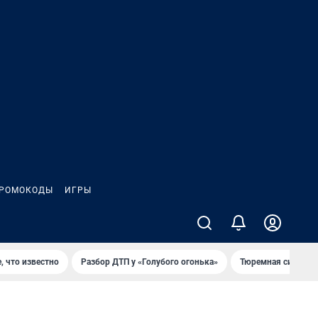
РОМОКОДЫ
ИГРЫ
, что известно
Разбор ДТП у «Голубого огонька»
Тюремная система