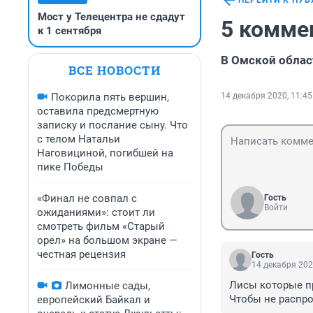
ПЕРЕЙТИ К ПУ
Мост у Телецентра не сдадут
5 комме
к 1 сентября
В Омской облас
ВСЕ НОВОСТИ
Покорила пять вершин,
14 декабря 2020, 11:45
оставила предсмертную
записку и послание сыну. Что
с телом Натальи
Наговициной, погибшей на
пике Победы
«Финал не совпал с
Гость
Войти
ожиданиями»: стоит ли
смотреть фильм «Старый
орел» на большом экране —
честная рецензия
Гость
14 декабря 202
Лисы которые пр
Лимонные сады,
Чтобы не распро
европейский Байкал и