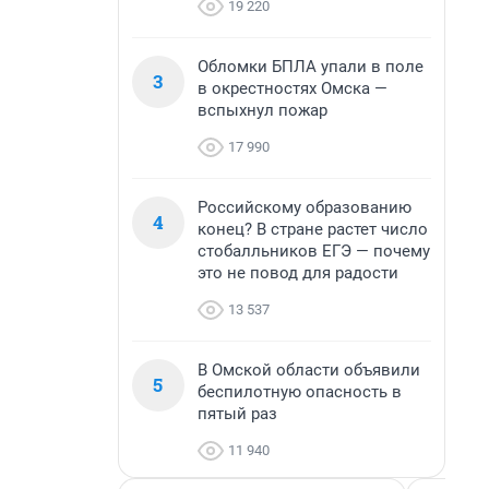
19 220
Обломки БПЛА упали в поле
3
в окрестностях Омска —
вспыхнул пожар
17 990
Российскому образованию
4
конец? В стране растет число
стобалльников ЕГЭ — почему
это не повод для радости
13 537
В Омской области объявили
5
беспилотную опасность в
пятый раз
11 940