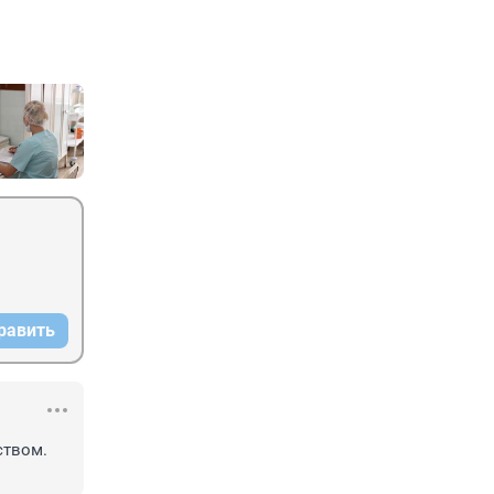
равить
твом. 