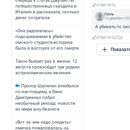
очередь к статуе Джульетты:
ОТВЕТИТЬ
путешественница съездила в
Италию и рассказала, сколько
Гость
денег потратила
14 декабря 202
А убивать-то лис
«Она радовалась»:
подозреваемая в убийстве
ОТВЕТИТЬ
3
омского студента-историка
была в восторге от его смерти
Показат
Такое бывает раз в жизни: 12
августа произойдут три редких
астрономических явления
Прохор Шаляпин влюбился
по-настоящему, а Ваня
Дмитриенко побил
необычный рекорд: новости
из мира шоу-бизнеса
«Вот за чем надо следить»:
омичка пожаловалась на