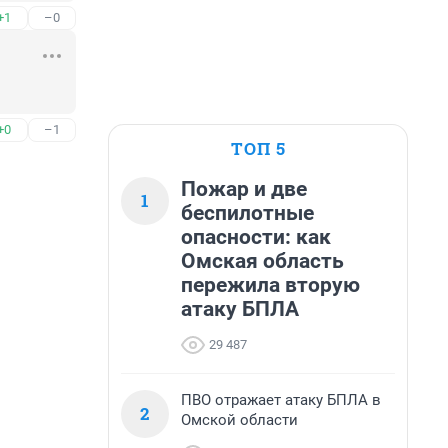
+1
–0
+0
–1
ТОП 5
Пожар и две
1
беспилотные
опасности: как
Омская область
пережила вторую
атаку БПЛА
29 487
ПВО отражает атаку БПЛА в
2
Омской области