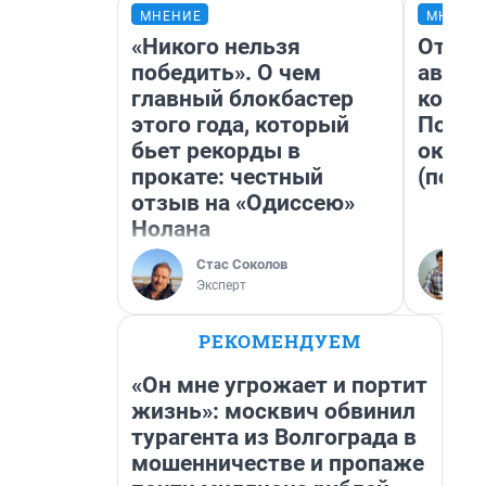
МНЕНИЕ
МНЕНИ
«Никого нельзя
От су
победить». О чем
автоб
главный блокбастер
конди
этого года, который
Почем
бьет рекорды в
оказа
прокате: честный
(почти
отзыв на «Одиссею»
Нолана
Стас Соколов
Эксперт
РЕКОМЕНДУЕМ
«Он мне угрожает и портит
жизнь»: москвич обвинил
турагента из Волгограда в
мошенничестве и пропаже