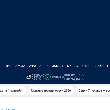
ЕЛЕПРОГРАММА
АФИША
ГОРОСКОП
КУРСЫ ВАЛЮТ
ZODY
П
USD 82,17
СЕЙЧАС
2
ПРОБКИ
+26°C
EUR 94,84
дут к 1 сентября
Главные тренды осени 2026
Сбили 7 человек — все