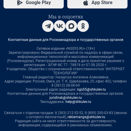
Google Play
App Store
Мы в соцсетях
Контактные данные для Роскомнадзора и государственных органов
Сетевое издание «NGS55.RU» (18+)
Зарегистрировано Федеральной службой по надзору в сфере связи,
информационных технологий и массовых коммуникаций
(Роскомнадзор). Регистрационный номер и дата принятия решения о
регистрации - ЭЛ № ФС 77 - 78819 от 07.08.2020 г.
Учредитель: Общество с ограниченной ответственностью "ИНТЕРНЕТ
ТЕХНОЛОГИИ"
Главный редактор: Назарчук Ангелина Алексеевна
Адрес редакции: Россия, Омск, ул. Т. К. Щербанева, 25, офис 402, телефон
8 (3812) 38-08-69
Электронный адрес редакции:
ngs55@shkulev.ru
Контактные данные для Роскомнадзора и государственных органов:
juristnsk@shkulev.ru
Техподдержка:
help@shkulev.ru
Связаться с отделом продаж: 8 (383) 212-52-52, 8 (800) 200-03-83 (звонок
с сотового бесплатный),
reklamangs@shkulev.ru
Редакция сайта не несет ответственности за достоверность
информации, содержащейся в рекламных объявлениях.