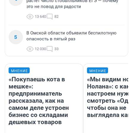
растет число стобалльников ЕГЭ — почему
это не повод для радости
13 640
82
В Омской области объявили беспилотную
5
опасность в пятый раз
12 030
33
МНЕНИЕ
МНЕНИЕ
«Покупаешь кота в
«Мы видим нов
мешке»:
Нолана»: с как
предприниматель
настроем нужн
рассказала, как на
смотреть «Оди
самом деле устроен
чтобы она не
бизнес со складами
выглядела как
дешевых товаров