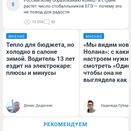
Российскому образованию конец? В стране
5
растет число стобалльников ЕГЭ — почему это
не повод для радости
13 254
82
МНЕНИЕ
МНЕНИЕ
Тепло для бюджета, но
«Мы видим нов
холодно в салоне
Нолана»: с каки
зимой. Водитель 13 лет
настроем нужн
ездит на электрокаре:
смотреть «Одис
плюсы и минусы
чтобы она не
выглядела как 
Денис Дедюхин
Надежда Губарь
РЕКОМЕНДУЕМ