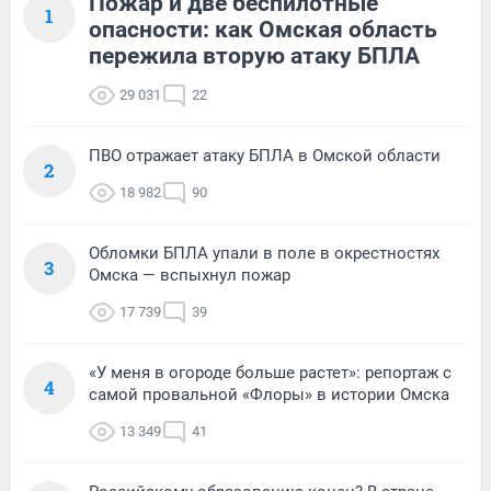
Пожар и две беспилотные
1
опасности: как Омская область
пережила вторую атаку БПЛА
29 031
22
ПВО отражает атаку БПЛА в Омской области
2
18 982
90
Обломки БПЛА упали в поле в окрестностях
3
Омска — вспыхнул пожар
17 739
39
«У меня в огороде больше растет»: репортаж с
4
самой провальной «Флоры» в истории Омска
13 349
41