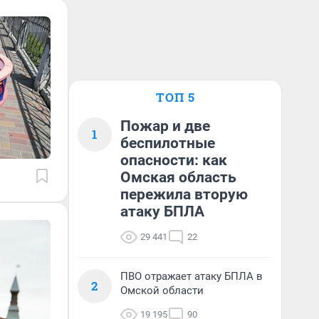
ТОП 5
Пожар и две
1
беспилотные
опасности: как
Омская область
пережила вторую
атаку БПЛА
29 441
22
ПВО отражает атаку БПЛА в
2
Омской области
19 195
90