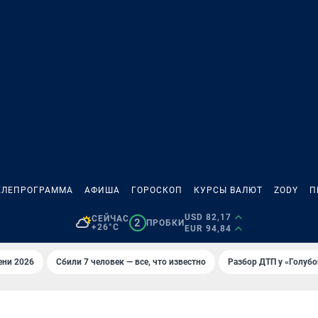
ЕЛЕПРОГРАММА
АФИША
ГОРОСКОП
КУРСЫ ВАЛЮТ
ZODY
П
USD 82,17
СЕЙЧАС
2
ПРОБКИ
+26°C
EUR 94,84
ени 2026
Сбили 7 человек — все, что известно
Разбор ДТП у «Голубо