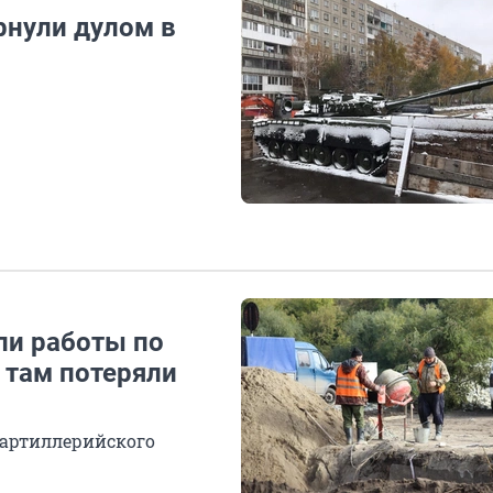
рнули дулом в
ли работы по
 там потеряли
 артиллерийского