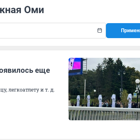
ежная Оми
Примен
появилось еще
, легкоатлету и т. д.