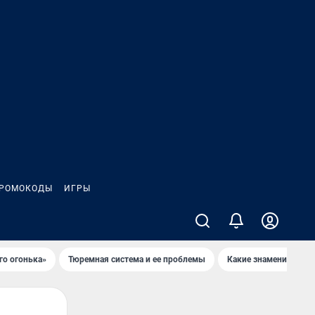
РОМОКОДЫ
ИГРЫ
го огонька»
Тюремная система и ее проблемы
Какие знаменитости 