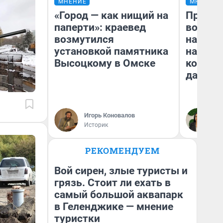
МНЕНИЕ
МНЕНИЕ
«Город — как нищий на
Продаш
паперти»: краевед
возьмут
возмутился
нам го
установкой памятника
налого
Высоцкому в Омске
коснет
даже р
Игорь Коновалов
Ан
Историк
РЕКОМЕНДУЕМ
Вой сирен, злые туристы и
грязь. Стоит ли ехать в
самый большой аквапарк
в Геленджике — мнение
туристки