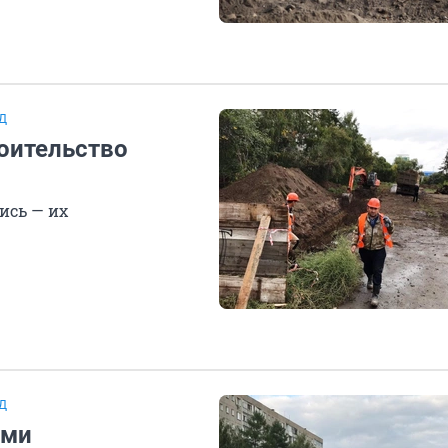
Д
оительство
ись — их
Д
Оми