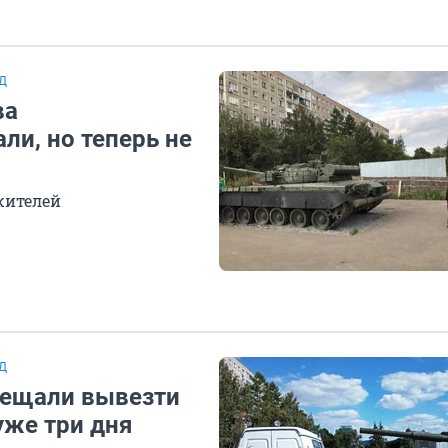
Д
ва
ли, но теперь не
 жителей
Д
бещали вывезти
уже три дня