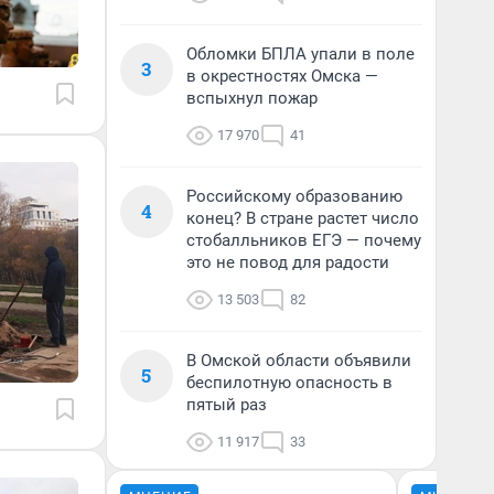
Обломки БПЛА упали в поле
3
в окрестностях Омска —
вспыхнул пожар
17 970
41
Российскому образованию
4
конец? В стране растет число
стобалльников ЕГЭ — почему
это не повод для радости
13 503
82
В Омской области объявили
5
беспилотную опасность в
пятый раз
11 917
33