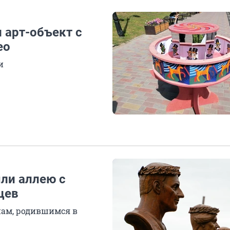
 арт-объект с
ео
и
ыли аллею с
цев
ам, родившимся в