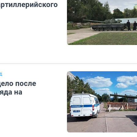
артиллерийского
Д
дело после
яда на