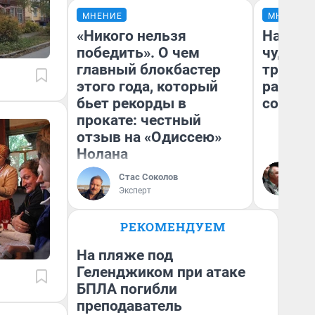
МНЕНИЕ
МНЕНИЕ
«Никого нельзя
Наслед
победить». О чем
чудом 
главный блокбастер
трансп
этого года, который
разнес
бьет рекорды в
советс
прокате: честный
отзыв на «Одиссею»
Нолана
Ол
Бл
Стас Соколов
вл
Эксперт
би
РЕКОМЕНДУЕМ
На пляже под
Геленджиком при атаке
БПЛА погибли
преподаватель