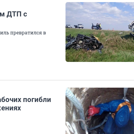
ом ДТП с
иль превратился в
абочих погибли
жениях