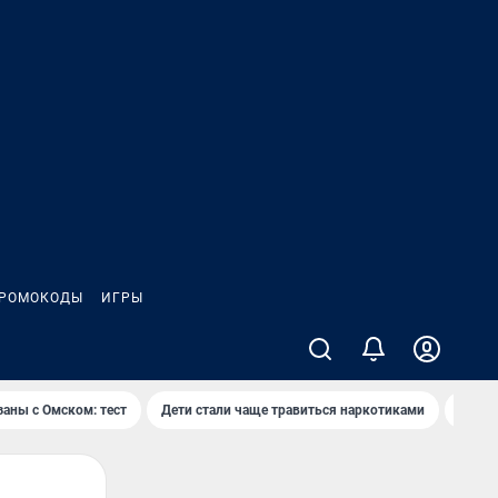
РОМОКОДЫ
ИГРЫ
заны с Омском: тест
Дети стали чаще травиться наркотиками
Появя