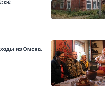
йской
оходы из Омска.