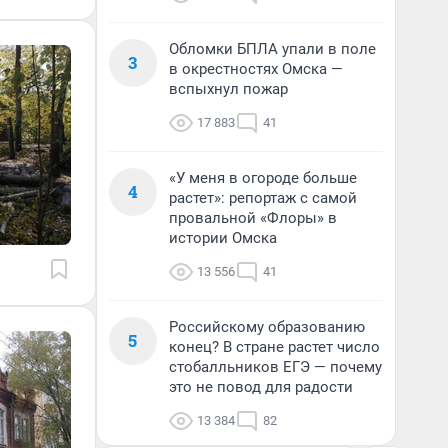
Обломки БПЛА упали в поле
3
в окрестностях Омска —
вспыхнул пожар
17 883
41
«У меня в огороде больше
4
растет»: репортаж с самой
провальной «Флоры» в
истории Омска
13 556
41
Российскому образованию
5
конец? В стране растет число
стобалльников ЕГЭ — почему
это не повод для радости
13 384
82