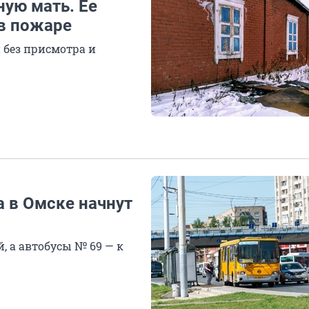
ную мать. Ее
в пожаре
 без присмотра и
а в Омске начнут
, а автобусы № 69 — к