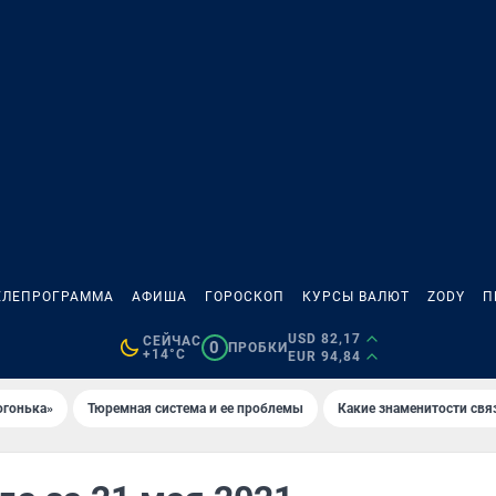
ЕЛЕПРОГРАММА
АФИША
ГОРОСКОП
КУРСЫ ВАЛЮТ
ZODY
П
USD 82,17
СЕЙЧАС
0
ПРОБКИ
+14°C
EUR 94,84
огонька»
Тюремная система и ее проблемы
Какие знаменитости свя