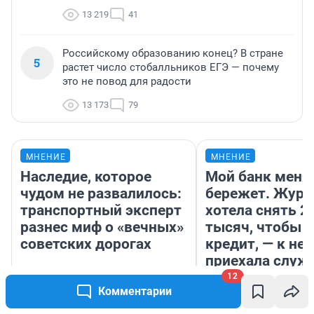
13 219
41
Российскому образованию конец? В стране
5
растет число стобалльников ЕГЭ — почему
это не повод для радости
13 173
79
МНЕНИЕ
МНЕНИЕ
Наследие, которое
Мой банк меня
чудом не развалилось:
бережет. Журн
транспортный эксперт
хотела снять 2
разнес миф о «вечных»
тысяч, чтобы п
советских дорогах
кредит, — к не
приехала служ
безопасности
12
Комментарии
Олег Арефьев