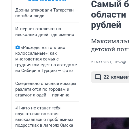
Самый б
Дроны атаковали Татарстан —
области 
погибли люди
рублей
Интернет отключат на
несколько дней: где именно
Максимальн
«Расходы на топливо
детской по
колоссальные»: как
многодетная семья с
21 мая 2021, 19:52
грудничком едет на автодоме
из Сибири в Турцию — фото
22
коммен
Смертельно опасные комары
разлетаются по городам и
атакуют людей — причина
«Никто не станет тебя
слушаться»: вожатая
высказалась о проблемных
подростках в лагерях Омска