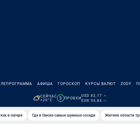
ЕЛЕПРОГРАММА
АФИША
ГОРОСКОП
КУРСЫ ВАЛЮТ
ZODY
П
USD 82,17
СЕЙЧАС
3
ПРОБКИ
+26°C
EUR 94,84
ках в лагеря
Где в Омске самые шумные соседи
Жители области тр