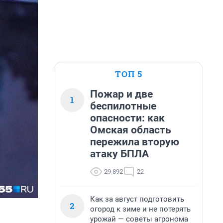
ТОП 5
Пожар и две
1
беспилотные
опасности: как
Омская область
пережила вторую
атаку БПЛА
29 892
22
Как за август подготовить
2
огород к зиме и не потерять
урожай — советы агронома