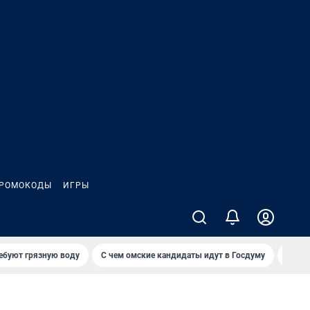
РОМОКОДЫ
ИГРЫ
ебуют грязную воду
С чем омские кандидаты идут в Госдуму
Сколь