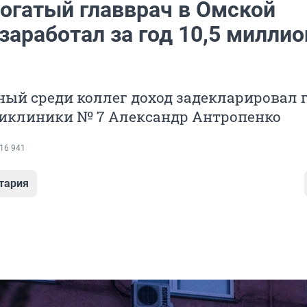
огатый главврач в Омской
заработал за год 10,5 миллио
ый среди коллег доход задекларировал 
ликлиники № 7 Александр Антропенко
16 941
тария