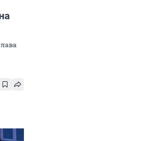
на
глава