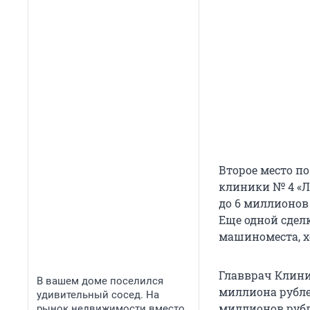
Второе место п
клиники № 4 «Лю
до 6 миллионов
Еще одной сдел
машиноместа, х
Главврач Клини
В вашем доме поселился
миллиона рубле
удивительный сосед. На
миллионов рубл
рынок недвижимости вместо