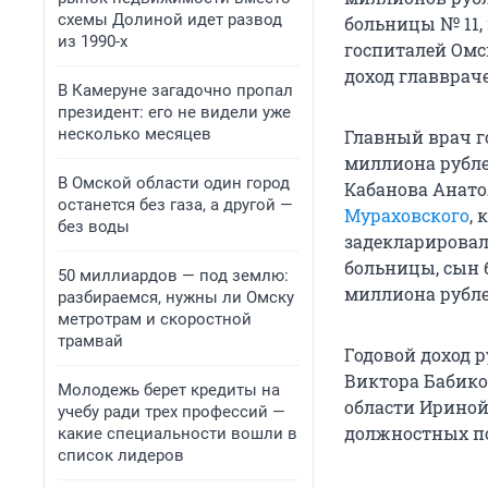
схемы Долиной идет развод
больницы № 11,
из 1990-х
госпиталей Омск
доход главврач
В Камеруне загадочно пропал
президент: его не видели уже
несколько месяцев
Главный врач г
миллиона рубле
В Омской области один город
Кабанова Анат
останется без газа, а другой —
Мураховского
,
без воды
задекларировал
больницы, сын 
50 миллиардов — под землю:
миллиона рублей
разбираемся, нужны ли Омску
метротрам и скоростной
трамвай
Годовой доход 
Виктора Бабико
Молодежь берет кредиты на
области Ирино
учебу ради трех профессий —
должностных по
какие специальности вошли в
список лидеров