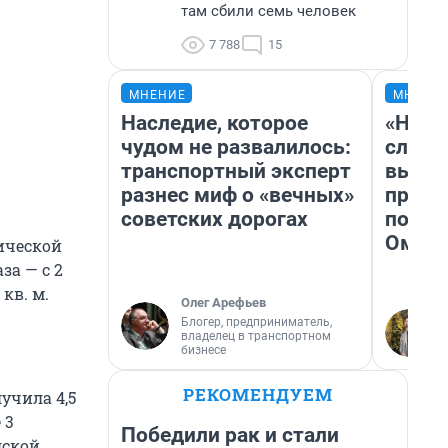
там сбили семь человек
7 788
15
МНЕНИЕ
МНЕНИ
Наследие, которое
«Никт
чудом не развалилось:
слуша
транспортный эксперт
выска
разнес миф о «вечных»
проб
советских дорогах
подро
Омск
ической
за — с 2
кв. м.
Олег Арефьев
Блогер, предприниматель,
владелец в транспортном
бизнесе
РЕКОМЕНДУЕМ
учила 4,5
 3
Победили рак и стали
дской