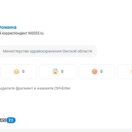
Фомина
 корреспондент NGS55.ru
Министерство здравоохранения Омской области
0
0
0
ыделите фрагмент и нажмите Ctrl+Enter
ИИ
22