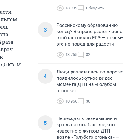
18 939
Обсудить
асти
альном
Российскому образованию
тель
3
конец? В стране растет число
иона
стобалльников ЕГЭ — почему
 раза
это не повод для радости
вврач
13 755
82
 и
6 кв. м.
Люди разлетелись по дороге:
4
появилось жуткое видео
момента ДТП на «Голубом
огоньке»
10 966
30
Пешеходы в реанимации и
5
кровь на столбах: всё, что
известно о жутком ДТП
возле «Голубого огонька» —