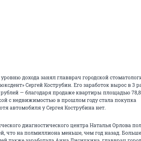
о уровню дохода занял главврач городской стоматолог
ксдент» Сергей Кострубин. Его заработок вырос в 3 ра
 рублей — благодаря продаже квартиры площадью 78,8 
кой с недвижимостью в прошлом году стала покупка
отя автомобиля у Сергея Кострубина нет.
ческого диагностического центра Наталья Орлова пол
й, что на полмиллиона меньше, чем год назад. Больше
ей также заработала Анна Лисичкина, главврач горо