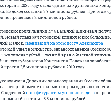
 которая в 2020 году стала одним из крупнейших ков
а. Ее доход составил 3,7 миллиона рублей. При этом 
ей не превышает 2 миллионов рублей.
ородской поликлиники № 6 Василий Шинкевич получи
й. Новый главврач городской клинической больницы 
олий Малюк,
сменивший на этом посту Александра
 который ушел в министры здравоохранения Омской об
 3 миллиона рублей. Главный врач областной клинич
бывшего губернатора Константин Полежаев заработал 
 против 2,5 миллиона рублей в 2019 году.
руководителя Дирекции здравоохранения Омской обла
ва, который вместе в экс-министром здравоохранени
й Солдатовой
стал фигурантом уголовного дела
о прев
лномочий, составил 3,3 миллиона рублей.