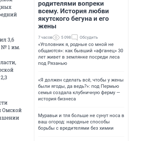
родителями вопреки
идных
всему. История любви
средний
якутского бегуна и его
жены
7 часов
5 098
Обсудить
л 3,6
«Уголовник я, родные со мной не
№ 1 им.
общаются»: как бывший «афганец» 30
лет живет в землянке посреди леса
ласти,
под Рязанью
еской
2,3
«Я должен сделать всё, чтобы у жены
были ягоды, да ведь?»: под Пермью
семья создала клубничную ферму —
история бизнеса
сти
я Омской
Муравьи и тля больше не сунут носа в
ышении
ваш огород: народные способы
борьбы с вредителями без химии