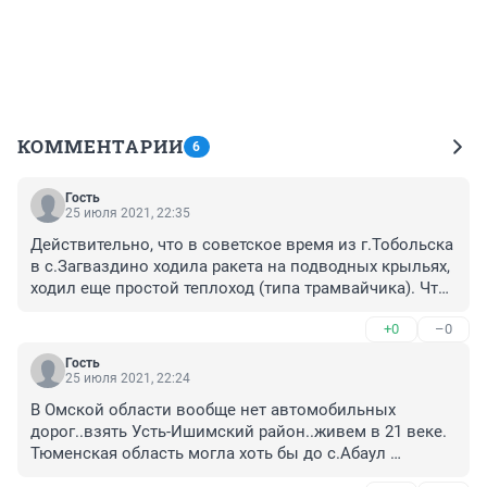
КОММЕНТАРИИ
6
Гость
25 июля 2021, 22:35
Действительно, что в советское время из г.Тобольска 
в с.Загваздино ходила ракета на подводных крыльях, 
ходил еще простой теплоход (типа трамвайчика). Что 
обмелел наш родной Иртыш? А дорог нет..живем. В 
+0
–0
отпуск и не планируем особо приехать в родные 
места (погода правит балом!), а могло быть по 
Гость
другому. Загваздино-красивое село (озеро внутри 
25 июля 2021, 22:24
села..старица Иртыша) и река Иртыш.., но не показать 
В Омской области вообще нет автомобильных 
эту красоту правнукам, спокойно не сходить на 
дорог..взять Усть-Ишимский район..живем в 21 веке. 
рыбалку. Сейчас в с Загваздино новый Глава 
Тюменская область могла хоть бы до с.Абаул 
администрации Владимир Георгиевич Иванов ( 
построить дорогу. Не можем приехать на Родину 
молодой, умный..вырос в хорошей местной 