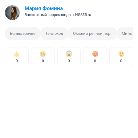
Мария Фомина
Внештатный корреспондент NGS55.ru
Большеречье
Теплоход
Омский речной порт
Минстр
0
0
0
0
0