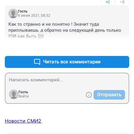
+0
–0
(живу в Тюмени), не навестить родню и не навестить 
семье)..может будет решать вопросы с дорогами. А то 
предков на кладбище. В деревнях люди живут одним 
какая жизнь без дорог?
Гость
днем, день прошел и Слава Богу, что никто не 
8 июня 2021, 08:32
заболел. Вот жителям с Загваздино Усть-Ишимского 
Как то странно и не понятно ! Значит туда 
района и не к себе в район не выехать и не в 
приплываешь ,а обратно на следующей день только 
Тюменскую область. Ждут позднюю осень, когда 
!!!!И как быть ))))
дороги замерзнут..зимой дороги плохо чистят. Летом 
люди боятся дождей. Так руководству Омской 
+0
–0
области можно временно хоть решать вопросы с 
водным транспортом, пусть люди порадуются жизни. 
Читать все комментарии
Сделайте рейсы из г.Тобольска в Усть-Ишим..как в 
советское время.
Гость
Отправить
Войти
Новости СМИ2