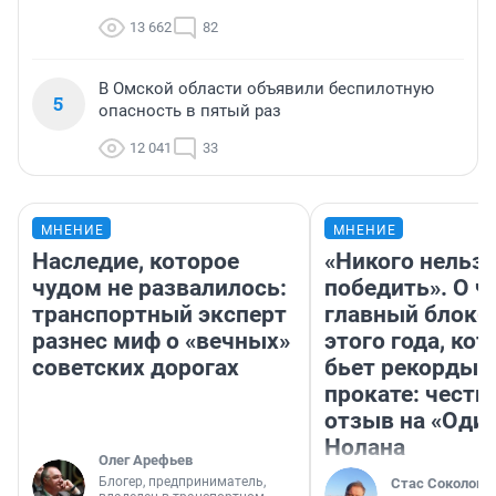
13 662
82
В Омской области объявили беспилотную
5
опасность в пятый раз
12 041
33
МНЕНИЕ
МНЕНИЕ
Наследие, которое
«Никого нельз
чудом не развалилось:
победить». О ч
транспортный эксперт
главный блокб
разнес миф о «вечных»
этого года, ко
советских дорогах
бьет рекорды 
прокате: честн
отзыв на «Оди
Нолана
Олег Арефьев
Блогер, предприниматель,
Стас Соколов