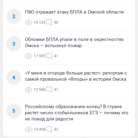
ПВО отражает атаку БПЛА в Омской области
2
19 133
90
Обломки БПЛА упали в поле в окрестностях
3
Омска — вспыхнул пожар
17 905
41
«У меня в огороде больше растет»: репортаж с
4
самой провальной «Флоры» в истории Омска
13 586
41
Российскому образованию конец? В стране
5
растет число стобалльников ЕГЭ — почему это
не повод для радости
13 408
82