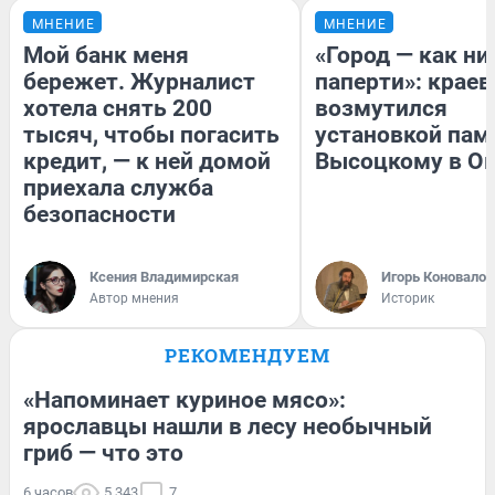
МНЕНИЕ
МНЕНИЕ
Мой банк меня
«Город — как н
бережет. Журналист
паперти»: краев
хотела снять 200
возмутился
тысяч, чтобы погасить
установкой пам
кредит, — к ней домой
Высоцкому в О
приехала служба
безопасности
Ксения Владимирская
Игорь Коновалов
Автор мнения
Историк
РЕКОМЕНДУЕМ
«Напоминает куриное мясо»:
ярославцы нашли в лесу необычный
гриб — что это
6 часов
5 343
7