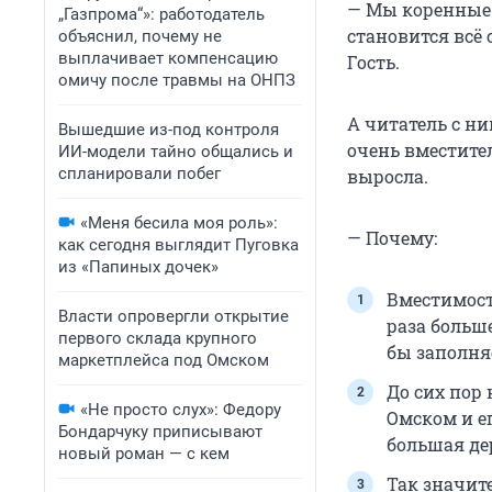
— Мы коренные 
„Газпрома“»: работодатель
становится всё
объяснил, почему не
выплачивает компенсацию
Гость.
омичу после травмы на ОНПЗ
А читатель с н
Вышедшие из-под контроля
очень вместител
ИИ-модели тайно общались и
спланировали побег
выросла.
«Меня бесила моя роль»:
— Почему:
как сегодня выглядит Пуговка
из «Папиных дочек»
Вместимост
Власти опровергли открытие
раза больше
первого склада крупного
бы заполня
маркетплейса под Омском
До сих пор 
«Не просто слух»: Федору
Омском и е
Бондарчуку приписывают
большая де
новый роман — с кем
Так значит