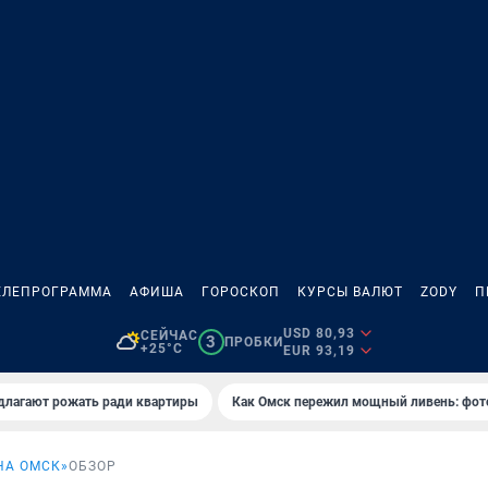
ЕЛЕПРОГРАММА
АФИША
ГОРОСКОП
КУРСЫ ВАЛЮТ
ZODY
П
USD 80,93
СЕЙЧАС
3
ПРОБКИ
+25°C
EUR 93,19
длагают рожать ради квартиры
Как Омск пережил мощный ливень: фот
НА ОМСК»
ОБЗОР