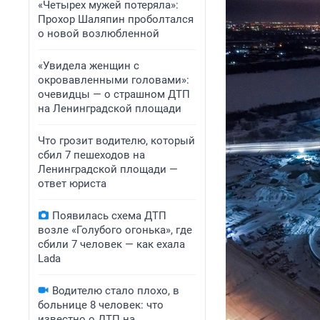
«Четырех мужей потеряла»:
Прохор Шаляпин проболтался
о новой возлюбленной
«Увидела женщин с
окровавленными головами»:
очевидцы — о страшном ДТП
на Ленинградской площади
Что грозит водителю, который
сбил 7 пешеходов на
Ленинградской площади —
ответ юриста
Появилась схема ДТП
возле «Голубого огонька», где
сбили 7 человек — как ехала
Lada
Водителю стало плохо, в
больнице 8 человек: что
известно о ДТП на