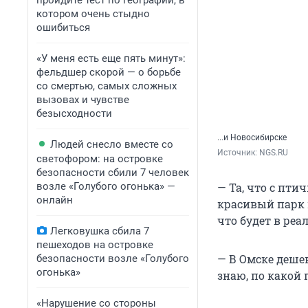
пройдите тест по географии, в
котором очень стыдно
ошибиться
«У меня есть еще пять минут»:
фельдшер скорой — о борьбе
со смертью, самых сложных
вызовах и чувстве
безысходности
...и Новосибирске
Людей снесло вместе со
Источник: 
NGS.RU
светофором: на островке
безопасности сбили 7 человек
возле «Голубого огонька» —
— Та, что с пти
онлайн
красивый парк в
что будет в реа
Легковушка сбила 7
пешеходов на островке
— В Омске деше
безопасности возле «Голубого
огонька»
знаю, по какой
«Нарушение со стороны