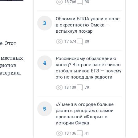
18 766
90
Обломки БПЛА упали в поле
3
в окрестностях Омска —
вспыхнул пожар
17 574
39
е. Этот
т местных
Российскому образованию
4
конец? В стране растет число
адионов
стобалльников ЕГЭ — почему
атериал.
это не повод для радости
13 139
79
«У меня в огороде больше
5
растет»: репортаж с самой
провальной «Флоры» в
истории Омска
13 136
41