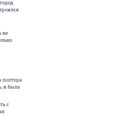
город
строился
а не
ельно
в полтора
, и была
ть с
ая