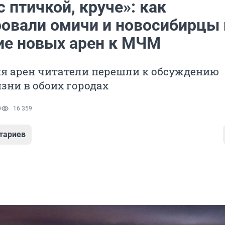
 с птичкой, круче»: как
ровали омичи и новосибирцы 
ие новых арен к МЧМ
ия арен читатели перешли к обсуждению
зни в обоих городах
0
16 359
тариев