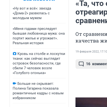
«Та, что
«Ну вот и всё»: звезда
отреаги
«Дома-2» развелась с
молодым мужем
сравнен
«Меня годами преследует
От сравнен
бывшая любовница мужа: она
портит жилье и угрожает».
качества жи
Реальная история
19 февраля 2022, 17:1
Кровь на столбе и лоскутки
ткани: как сейчас выглядит
островок безопасности, где
16
коммен
сбили 7 человек возле
«Голубого огонька»
Больше не скрывает:
Полина Гагарина показала
романтичные кадры с новым
избранником