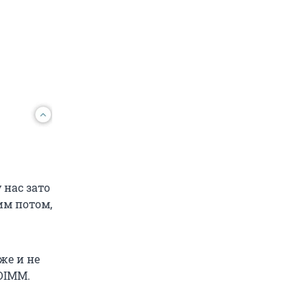
 нас зато
им потом,
же и не
DIMM.