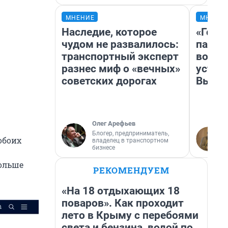
МНЕНИЕ
МНЕНИ
Наследие, которое
«Горо
чудом не развалилось:
папер
транспортный эксперт
возму
разнес миф о «вечных»
устан
советских дорогах
Высоц
Олег Арефьев
Блогер, предприниматель,
обоих
владелец в транспортном
бизнесе
больше
РЕКОМЕНДУЕМ
«На 18 отдыхающих 18
поваров». Как проходит
лето в Крыму с перебоями
света и бензина, водой по