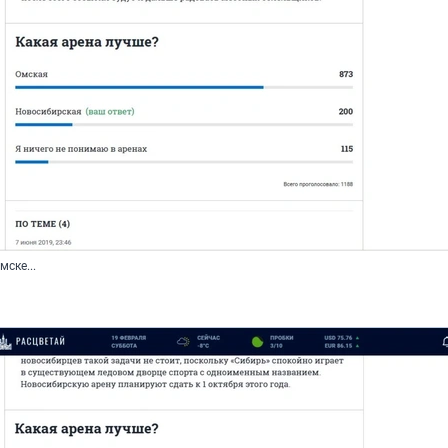
ске...