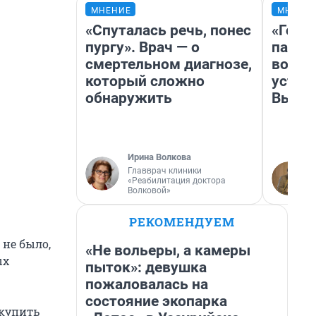
МНЕНИЕ
МНЕНИ
«Спуталась речь, понес
«Горо
пургу». Врач — о
папер
смертельном диагнозе,
возму
который сложно
устан
обнаружить
Высоц
Ирина Волкова
Главврач клиники
«Реабилитация доктора
Волковой»
РЕКОМЕНДУЕМ
 не было,
«Не вольеры, а камеры
ых
пыток»: девушка
пожаловалась на
состояние экопарка
 купить