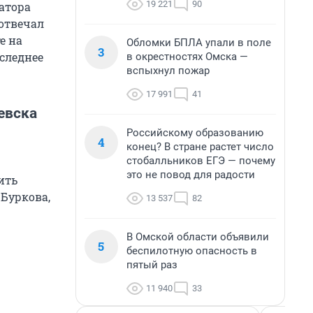
19 221
90
натора
 отвечал
е на
Обломки БПЛА упали в поле
3
оследнее
в окрестностях Омска —
вспыхнул пожар
17 991
41
евска
Российскому образованию
4
конец? В стране растет число
стобалльников ЕГЭ — почему
это не повод для радости
ить
 Буркова,
13 537
82
В Омской области объявили
5
беспилотную опасность в
пятый раз
11 940
33