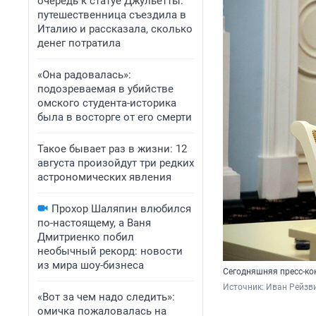
очередь к статуе Джульетты:
путешественница съездила в
Италию и рассказала, сколько
денег потратила
«Она радовалась»:
подозреваемая в убийстве
омского студента-историка
была в восторге от его смерти
Такое бывает раз в жизни: 12
августа произойдут три редких
астрономических явления
Прохор Шаляпин влюбился
по-настоящему, а Ваня
Дмитриенко побил
необычный рекорд: новости
из мира шоу-бизнеса
Сегодняшняя пресс-ко
Источник: 
Иван Рейзв
«Вот за чем надо следить»:
омичка пожаловалась на