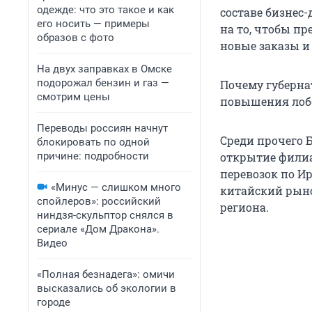
одежде: что это такое и как
составе бизнес
его носить — примеры
на то, чтобы п
образов с фото
новые заказы и
На двух заправках в Омске
подорожал бензин и газ —
Почему губерна
смотрим цены
повышения лоб
Переводы россиян начнут
Среди прочего 
блокировать по одной
причине: подробности
открытие филиа
перевозок по И
«Минус — слишком много
китайский рын
спойлеров»: российский
региона.
ниндзя-скульптор снялся в
сериале «Дом Дракона».
Видео
«Полная безнадега»: омичи
высказались об экологии в
городе