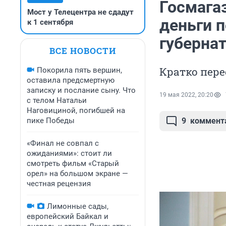
Госмага
Мост у Телецентра не сдадут
деньги п
к 1 сентября
губерна
ВСЕ НОВОСТИ
Кратко пере
Покорила пять вершин,
оставила предсмертную
записку и послание сыну. Что
19 мая 2022, 20:20
с телом Натальи
Наговициной, погибшей на
пике Победы
9
коммент
«Финал не совпал с
ожиданиями»: стоит ли
смотреть фильм «Старый
орел» на большом экране —
честная рецензия
Лимонные сады,
европейский Байкал и