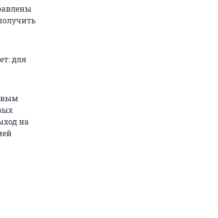
правлены
 получить
ет: для
аевым
вых
ыход на
ией