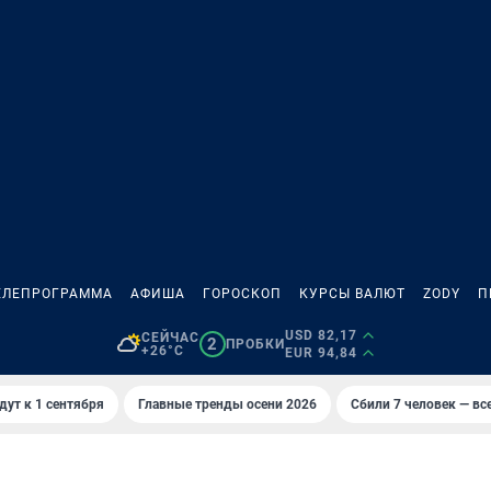
ЕЛЕПРОГРАММА
АФИША
ГОРОСКОП
КУРСЫ ВАЛЮТ
ZODY
П
USD 82,17
СЕЙЧАС
2
ПРОБКИ
+26°C
EUR 94,84
дут к 1 сентября
Главные тренды осени 2026
Сбили 7 человек — все