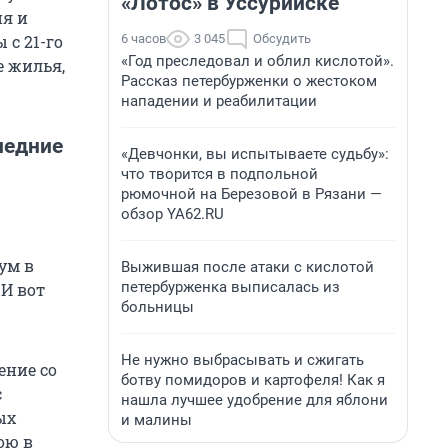
«Лотос» в Уссурийске
ня и
6 часов
3 045
Обсудить
 с 21-го
«Год преследовал и облил кислотой».
е жилья,
Рассказ петербурженки о жестоком
нападении и реабилитации
ледние
«Девчонки, вы испытываете судьбу»:
что творится в подпольной
рюмочной на Березовой в Рязани —
обзор YA62.RU
ум в
Выжившая после атаки с кислотой
петербурженка выписалась из
 И вот
больницы
Не нужно выбрасывать и сжигать
ение со
ботву помидоров и картофеля! Как я
с
нашла лучшее удобрение для яблони
ых
и малины
ою в