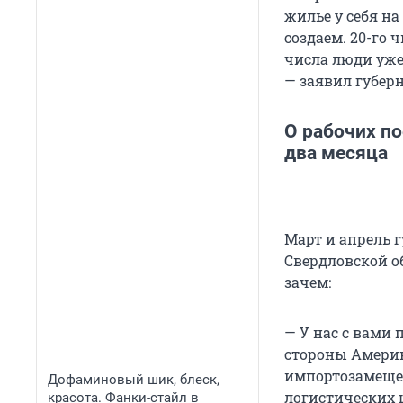
жилье у себя на
создаем. 20-го
числа люди уже
— заявил губерн
О рабочих по
два месяца
Март и апрель 
Свердловской об
зачем:
— У нас с вами
стороны Америк
импортозамещен
Дофаминовый шик, блеск,
логистических 
красота. Фанки-стайл в