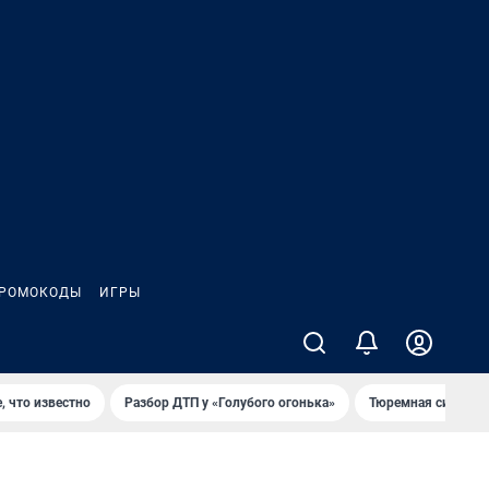
РОМОКОДЫ
ИГРЫ
, что известно
Разбор ДТП у «Голубого огонька»
Тюремная система