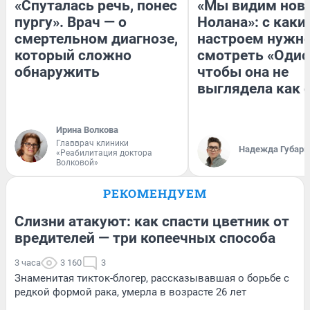
«Спуталась речь, понес
«Мы видим нов
пургу». Врач — о
Нолана»: с каки
смертельном диагнозе,
настроем нужн
который сложно
смотреть «Одис
обнаружить
чтобы она не
выглядела как 
Ирина Волкова
Главврач клиники
Надежда Губарь
«Реабилитация доктора
Волковой»
РЕКОМЕНДУЕМ
Слизни атакуют: как спасти цветник от
вредителей — три копеечных способа
3 часа
3 160
3
Знаменитая тикток-блогер, рассказывавшая о борьбе с
редкой формой рака, умерла в возрасте 26 лет