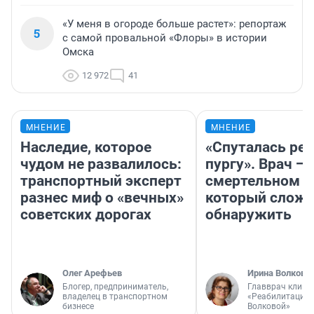
«У меня в огороде больше растет»: репортаж
5
с самой провальной «Флоры» в истории
Омска
12 972
41
МНЕНИЕ
МНЕНИЕ
Наследие, которое
«Спуталась реч
чудом не развалилось:
пургу». Врач — 
транспортный эксперт
смертельном д
разнес миф о «вечных»
который слож
советских дорогах
обнаружить
Олег Арефьев
Ирина Волкова
Блогер, предприниматель,
Главврач клини
владелец в транспортном
«Реабилитация 
бизнесе
Волковой»