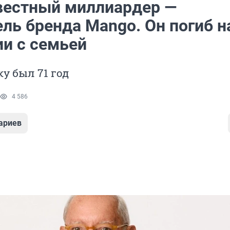
вестный миллиардер —
ль бренда Mango. Он погиб н
ии с семьей
у был 71 год
4 586
ариев