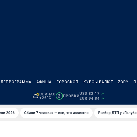
ЕЛЕПРОГРАММА
АФИША
ГОРОСКОП
КУРСЫ ВАЛЮТ
ZODY
П
USD 82,17
СЕЙЧАС
2
ПРОБКИ
+26°C
EUR 94,84
ени 2026
Сбили 7 человек — все, что известно
Разбор ДТП у «Голубо