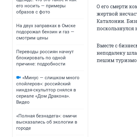
его носить — примеры
О его смерти к
образов с фото
жертвой несчаст
Каталонии. Биз
На двух заправках в Омске
поскользнулся н
подорожал бензин и газ —
смотрим цены
Вместе с бизне
Переводы россиян начнут
неподалеку шла
блокировать по одной
пешим туризмом
причине: подробности
«Минус — слишком много
спойлеров»: российский
ниндзя-скульптор снялся в
сериале «Дом Дракона».
Видео
«Полная безнадега»: омичи
высказались об экологии в
городе