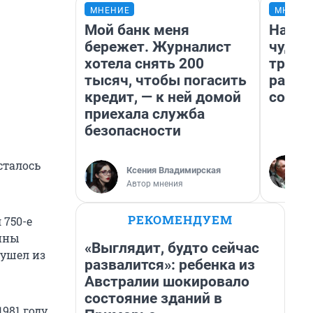
МНЕНИЕ
МНЕНИ
Мой банк меня
Насле
бережет. Журналист
чудом
хотела снять 200
транс
тысяч, чтобы погасить
разне
кредит, — к ней домой
совет
приехала служба
безопасности
сталось
Ксения Владимирская
Автор мнения
РЕКОМЕНДУЕМ
 750-е
зины
«Выглядит, будто сейчас
 ушел из
развалится»: ребенка из
Австралии шокировало
состояние зданий в
981 году