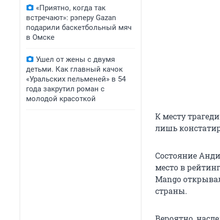
«Приятно, когда так
встречают»: рэперу Gazan
подарили баскетбольный мяч
в Омске
Ушел от жены с двумя
детьми. Как главный качок
«Уральских пельменей» в 54
года закрутил роман с
молодой красоткой
К месту трагед
лишь констатир
Состояние Анди
место в рейтин
Mango открывали
страны.
Вероятно, насле