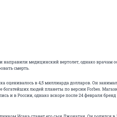
ии направили медицинский вертолет, однако врачам о
овать смерть.
ка оценивалось в 4,5 миллиарда долларов. Он занимал
ге богатейших людей планеты по версии Forbes. Мага
сь и в России, однако вскоре после 24 февраля бренд
дником Исака станет его сын Джонатан. Он родился в 1