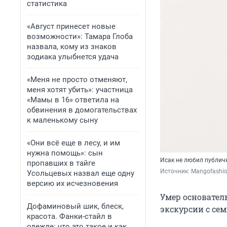
статистика
«Август принесет новые
возможности»: Тамара Глоба
назвала, кому из знаков
зодиака улыбнется удача
«Меня не просто отменяют,
меня хотят убить»: участница
«Мамы в 16» ответила на
обвинения в домогательствах
к маленькому сыну
«Они всё еще в лесу, и им
нужна помощь»: сын
Исак не любил публич
пропавших в тайге
Источник: 
Mangofashi
Усольцевых назвал еще одну
версию их исчезновения
Умер основател
Дофаминовый шик, блеск,
экскурсии с сем
красота. Фанки-стайл в
одежде: что это такое и как