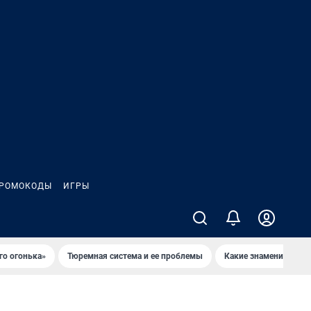
РОМОКОДЫ
ИГРЫ
го огонька»
Тюремная система и ее проблемы
Какие знаменитости 