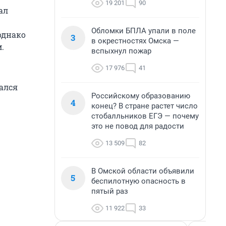
19 201
90
ал
Обломки БПЛА упали в поле
однако
3
в окрестностях Омска —
.
вспыхнул пожар
17 976
41
ался
Российскому образованию
4
конец? В стране растет число
стобалльников ЕГЭ — почему
это не повод для радости
13 509
82
В Омской области объявили
5
беспилотную опасность в
пятый раз
11 922
33