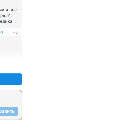
и и все 
е. И, 
ндика 
скренне 
+1
–0
+0
–0
равить