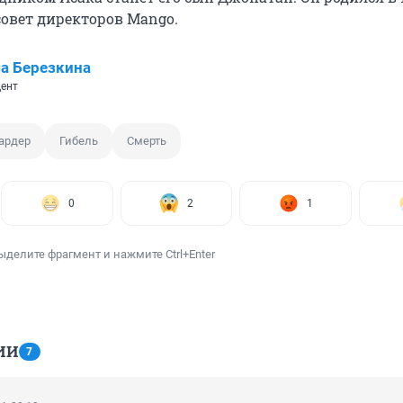
совет директоров Mango.
а Березкина
ент
ардер
Гибель
Смерть
0
2
1
ыделите фрагмент и нажмите Ctrl+Enter
ИИ
7