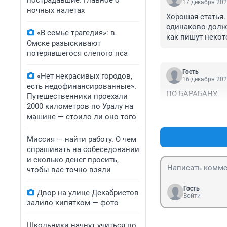
пострадавшие. Главное о
17 декабря 202
ночных налетах
Хорошая статья.
одинаково должн
«В семье трагедия»: в
как пишут некот
Омске разыскивают
мозги были хор
потерявшегося слепого пса
жаль, что так п
Гость
«Нет некрасивых городов,
16 декабря 202
есть недофинансированные».
ПО БАРАБАНУ.
Путешественники проехали
2000 километров по Уралу на
машине — стоило ли оно того
Миссия — найти работу. О чем
спрашивать на собеседовании
и сколько денег просить,
чтобы вас точно взяли
Гость
Двор на улице Декабристов
Войти
залило кипятком — фото
Школьники начнут учиться по