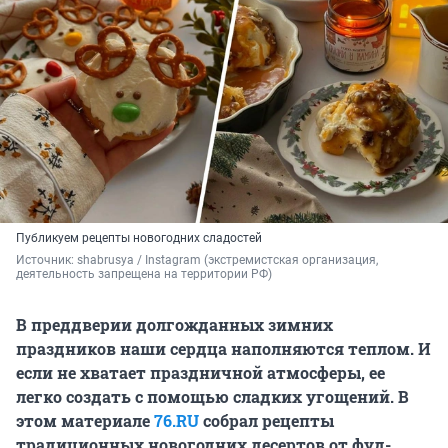
Публикуем рецепты новогодних сладостей
Источник: 
shabrusya / Instagram (экстремистская организация, 
деятельность запрещена на территории РФ)
В преддверии долгожданных зимних
праздников наши сердца наполняются теплом. И
если не хватает праздничной атмосферы, ее
легко создать с помощью сладких угощений. В
этом материале
76.RU
собрал рецепты
традиционных новогодних десертов от фуд-