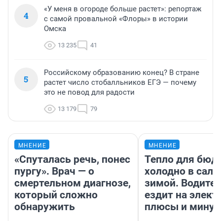
«У меня в огороде больше растет»: репортаж
4
с самой провальной «Флоры» в истории
Омска
13 235
41
Российскому образованию конец? В стране
5
растет число стобалльников ЕГЭ — почему
это не повод для радости
13 179
79
МНЕНИЕ
МНЕНИЕ
«Спуталась речь, понес
Тепло для бюд
пургу». Врач — о
холодно в сало
смертельном диагнозе,
зимой. Водител
который сложно
ездит на элект
обнаружить
плюсы и мину