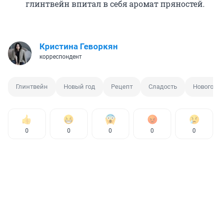
глинтвейн впитал в себя аромат пряностей.
Кристина Геворкян
корреспондент
Глинтвейн
Новый год
Рецепт
Сладость
Новогодн
0
0
0
0
0