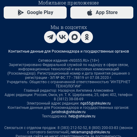
Мобильное приложение
Google Play
App Store
Мы в соцсетях
Контактные данные для Роскомнадзора и государственных органов
Сетевое издание «NGS55.RU» (18+)
Зарегистрировано Федеральной службой по надзору в сфере связи,
информационных технологий и массовых коммуникаций
(Роскомнадзор). Регистрационный номер и дата принятия решения о
регистрации - ЭЛ № ФС 77 - 78819 от 07.08.2020 г.
Учредитель: Общество с ограниченной ответственностью "ИНТЕРНЕТ
ТЕХНОЛОГИИ"
Главный редактор: Назарчук Ангелина Алексеевна
Адрес редакции: Россия, Омск, ул. Т. К. Щербанева, 25, офис 402, телефон
8 (3812) 38-08-69
Электронный адрес редакции:
ngs55@shkulev.ru
Контактные данные для Роскомнадзора и государственных органов:
juristnsk@shkulev.ru
Техподдержка:
help@shkulev.ru
Связаться с отделом продаж: 8 (383) 212-52-52, 8 (800) 200-03-83 (звонок
с сотового бесплатный),
reklamangs@shkulev.ru
Редакция сайта не несет ответственности за достоверность