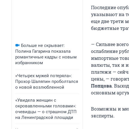
Последние опу
указывают на то
еще две трети 
бюджетные траты
— Сильнее всег
Больше не скрывает:
ослабление рубл
Полина Гагарина показала
романтичные кадры с новым
импортные това
избранником
валюты, так и 
платежи — сейч
«Четырех мужей потеряла»:
цены, — говори
Прохор Шаляпин проболтался
Попцова
. Выхо
о новой возлюбленной
основным аргум
«Увидела женщин с
окровавленными головами»:
Возможны и ме
очевидцы — о страшном ДТП
эксперты.
на Ленинградской площади