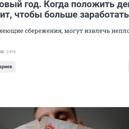
овый год. Когда положить де
зит, чтобы больше заработать
имеющие сбережения, могут извлечь непл
2 410
ариев