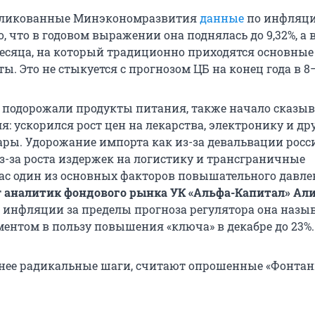
бликованные Минэкономразвития
данные
по инфляц
, что в годовом выражении она поднялась до 9,32%, а 
месяца, на который традиционно приходятся основные
. Это не стыкуется с прогнозом ЦБ на конец года в 8–
о подорожали продукты питания, также начало сказыв
я: ускорился рост цен на лекарства, электронику и др
ры. Удорожание импорта как из-за девальвации росс
из-за роста издержек на логистику и трансграничные
ас один из основных факторов повышательного давле
т
аналитик фондового рынка УК «Альфа-Капитал» Ал
д инфляции за пределы прогноза регулятора она назы
ентом в пользу повышения «ключа» в декабре до 23%.
нее радикальные шаги, считают опрошенные «Фонтан