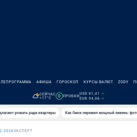
ЕЛЕПРОГРАММА
АФИША
ГОРОСКОП
КУРСЫ ВАЛЮТ
ZODY
П
USD 81,41
СЕЙЧАС
0
ПРОБКИ
+17°C
EUR 94,06
длагают рожать ради квартиры
Как Омск пережил мощный ливень: фот
С-2026
ЭКСПЕРТ