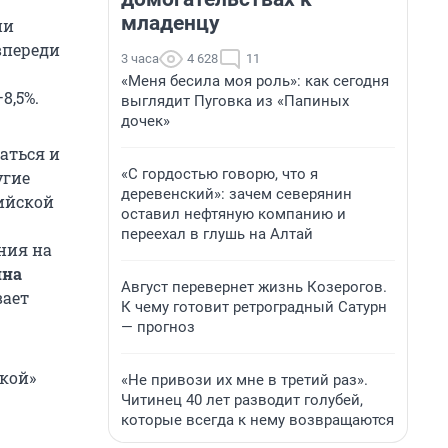
младенцу
ии
впереди
3 часа
4 628
11
«Меня бесила моя роль»: как сегодня
8,5%.
выглядит Пуговка из «Папиных
дочек»
аться и
«С гордостью говорю, что я
угие
деревенский»: зачем северянин
ийской
оставил нефтяную компанию и
переехал в глушь на Алтай
ния на
ина
Август перевернет жизнь Козерогов.
вает
К чему готовит ретроградный Сатурн
— прогноз
кой»
«Не привози их мне в третий раз».
Читинец 40 лет разводит голубей,
которые всегда к нему возвращаются