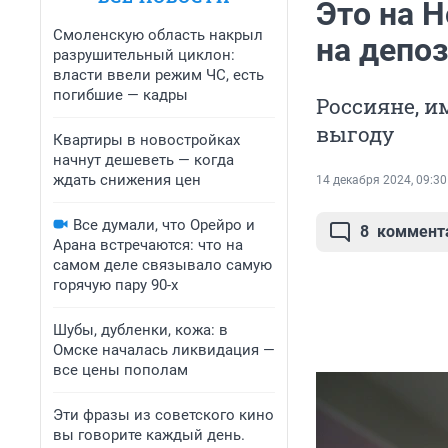
Это на Н
Смоленскую область накрыл
на депо
разрушительный циклон:
власти ввели режим ЧС, есть
погибшие — кадры
Россияне, 
выгоду
Квартиры в новостройках
начнут дешеветь — когда
ждать снижения цен
14 декабря 2024, 09:30
Все думали, что Орейро и
8
коммент
Арана встречаются: что на
самом деле связывало самую
горячую пару 90-х
Шубы, дубленки, кожа: в
Омске началась ликвидация —
все цены пополам
Эти фразы из советского кино
вы говорите каждый день.