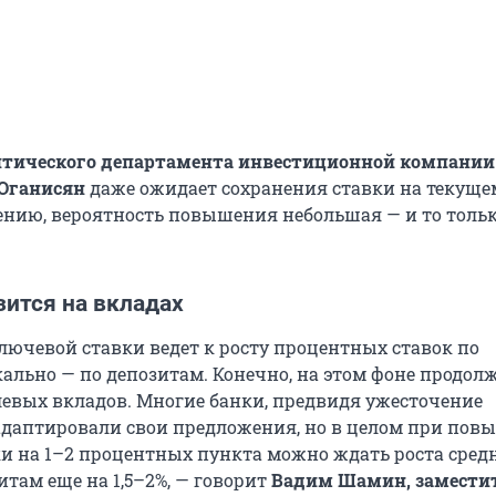
итического департамента инвестиционной компании
 Оганисян
даже ожидает сохранения ставки на текуще
нению, вероятность повышения небольшая — и то только
зится на вкладах
ючевой ставки ведет к росту процентных ставок по
кально — по депозитам. Конечно, на этом фоне продол
левых вкладов. Многие банки, предвидя ужесточение
адаптировали свои предложения, но в целом при по
и на 1–2 процентных пункта можно ждать роста сред
итам еще на 1,5–2%, — говорит
Вадим Шамин, замести