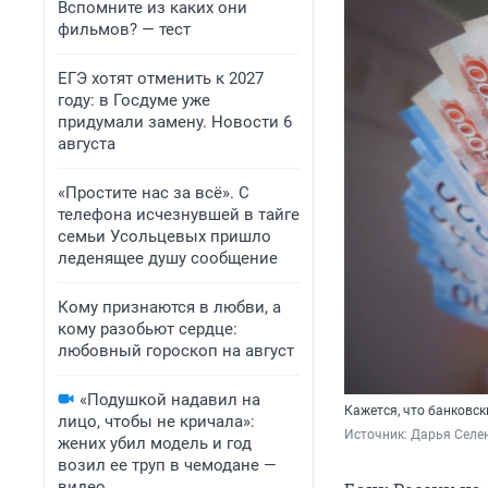
Вспомните из каких они
фильмов? — тест
ЕГЭ хотят отменить к 2027
году: в Госдуме уже
придумали замену. Новости 6
августа
«Простите нас за всё». С
телефона исчезнувшей в тайге
семьи Усольцевых пришло
леденящее душу сообщение
Кому признаются в любви, а
кому разобьют сердце:
любовный гороскоп на август
«Подушкой надавил на
Кажется, что банковс
лицо, чтобы не кричала»:
Источник: 
Дарья Селен
жених убил модель и год
возил ее труп в чемодане —
видео