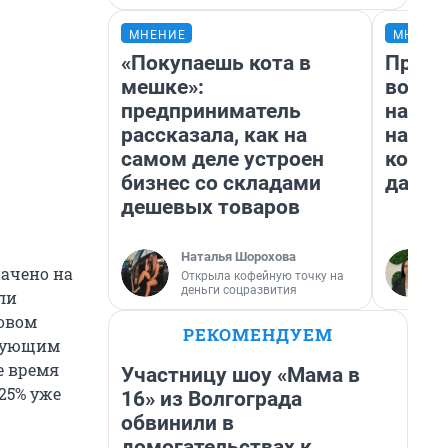
МНЕНИЕ
МНЕНИ
«Покупаешь кота в
Прода
мешке»:
возьм
предприниматель
нам г
рассказала, как на
налог
самом деле устроен
косне
бизнес со складами
даже 
дешевых товаров
Наталья Шорохова
начено на
Открыла кофейную точку на
деньги соцразвития
ли
зовом
РЕКОМЕНДУЕМ
едующим
е время
Участницу шоу «Мама в
 25% уже
16» из Волгограда
обвинили в
домогательствах к