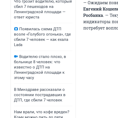
Что грозит водителю, который
— Ожидаем повы
сбил 7 пешеходов на
Евгений Кошеле
Ленинградской площади —
Росбанка
. — Те
ответ юриста
индикаторы пов
потребует вопл
Появилась схема ДТП
возле «Голубого огонька», где
сбили 7 человек — как ехала
Lada
Водителю стало плохо, в
больнице 8 человек: что
известно о ДТП на
Ленинградской площади к
этому часу
В Минздраве рассказали о
состоянии пострадавших в
ДТП, где сбили 7 человек
Нам врали, что кофе вреден?
Кому можно пить до пяти