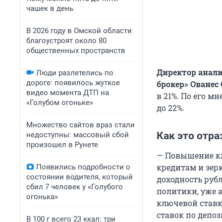
чашек в день
В 2026 году в Омской области
благоустроят около 80
общественных пространств
Директор анал
Люди разлетелись по
дороге: появилось жуткое
брокер» Ованес
видео момента ДТП на
в 21%. По его м
«Голубом огоньке»
до 22%.
Множество сайтов враз стали
Как это отра
недоступны: массовый сбой
произошел в Рунете
— Повышение кл
кредитам и зер
Появились подробности о
состоянии водителя, который
доходность руб
сбил 7 человек у «Голубого
политики, уже 
огонька»
ключевой ставк
ставок по депоз
В 100 г всего 23 ккал: три