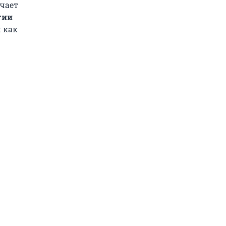
чает
гии
 как