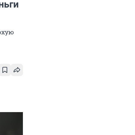
ньги
охую