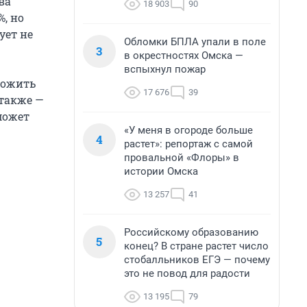
ва
18 903
90
, но
ует не
Обломки БПЛА упали в поле
3
в окрестностях Омска —
вспыхнул пожар
ложить
17 676
39
 также —
может
«У меня в огороде больше
4
растет»: репортаж с самой
провальной «Флоры» в
истории Омска
13 257
41
Российскому образованию
5
конец? В стране растет число
стобалльников ЕГЭ — почему
это не повод для радости
13 195
79