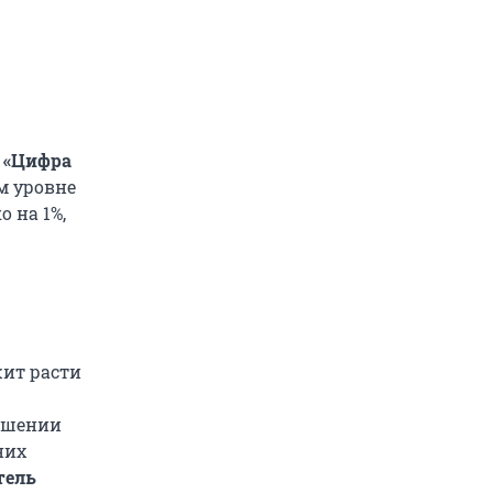
 «Цифра
м уровне
 на 1%,
жит расти
вышении
них
тель