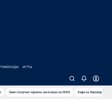
РОМОКОДЫ
ИГРЫ
о
Омич получил черепно-мозговую на ОНПЗ
Кафе на Левобережье в