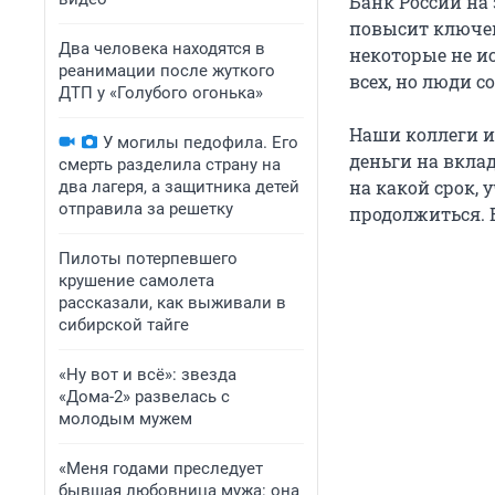
Банк России на
повысит ключеву
Два человека находятся в
некоторые не ис
реанимации после жуткого
всех, но люди с
ДТП у «Голубого огонька»
Наши коллеги 
У могилы педофила. Его
деньги на вкла
смерть разделила страну на
на какой срок, 
два лагеря, а защитника детей
отправила за решетку
продолжиться. 
Пилоты потерпевшего
крушение самолета
рассказали, как выживали в
сибирской тайге
«Ну вот и всё»: звезда
«Дома-2» развелась с
молодым мужем
«Меня годами преследует
бывшая любовница мужа: она