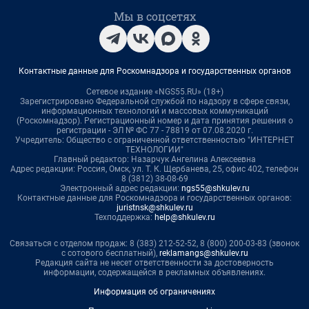
Мы в соцсетях
Контактные данные для Роскомнадзора и государственных органов
Сетевое издание «NGS55.RU» (18+)
Зарегистрировано Федеральной службой по надзору в сфере связи,
информационных технологий и массовых коммуникаций
(Роскомнадзор). Регистрационный номер и дата принятия решения о
регистрации - ЭЛ № ФС 77 - 78819 от 07.08.2020 г.
Учредитель: Общество с ограниченной ответственностью "ИНТЕРНЕТ
ТЕХНОЛОГИИ"
Главный редактор: Назарчук Ангелина Алексеевна
Адрес редакции: Россия, Омск, ул. Т. К. Щербанева, 25, офис 402, телефон
8 (3812) 38-08-69
Электронный адрес редакции:
ngs55@shkulev.ru
Контактные данные для Роскомнадзора и государственных органов:
juristnsk@shkulev.ru
Техподдержка:
help@shkulev.ru
Связаться с отделом продаж: 8 (383) 212-52-52, 8 (800) 200-03-83 (звонок
с сотового бесплатный),
reklamangs@shkulev.ru
Редакция сайта не несет ответственности за достоверность
информации, содержащейся в рекламных объявлениях.
Информация об ограничениях