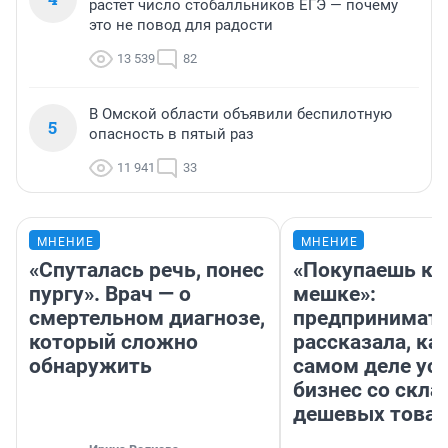
растет число стобалльников ЕГЭ — почему
это не повод для радости
13 539
82
В Омской области объявили беспилотную
5
опасность в пятый раз
11 941
33
МНЕНИЕ
МНЕНИЕ
«Спуталась речь, понес
«Покупаешь ко
пургу». Врач — о
мешке»:
смертельном диагнозе,
предпринимат
который сложно
рассказала, как
обнаружить
самом деле ус
бизнес со скл
дешевых това