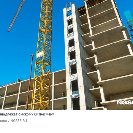
инадлежат омскому бизнесмену
пова / NGS55.RU