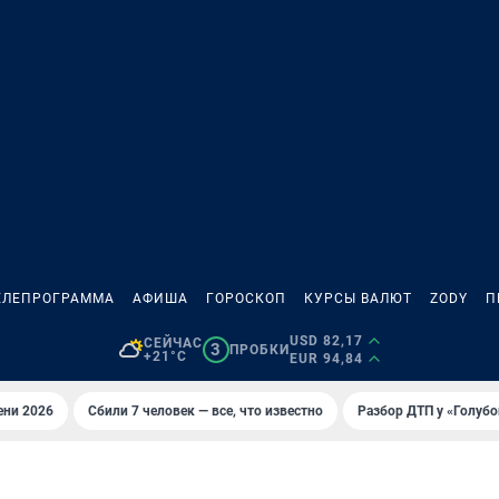
ЕЛЕПРОГРАММА
АФИША
ГОРОСКОП
КУРСЫ ВАЛЮТ
ZODY
П
USD 82,17
СЕЙЧАС
3
ПРОБКИ
+21°C
EUR 94,84
ени 2026
Сбили 7 человек — все, что известно
Разбор ДТП у «Голубо