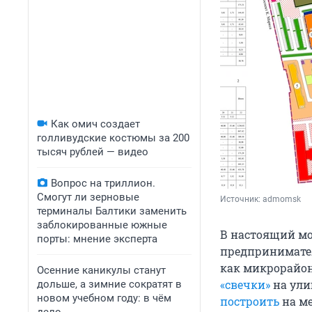
Как омич создает
голливудские костюмы за 200
тысяч рублей — видео
Вопрос на триллион.
Смогут ли зерновые
Источник: 
admomsk
терминалы Балтики заменить
заблокированные южные
В настоящий м
порты: мнение эксперта
предпринимател
как микрорайон
Осенние каникулы станут
«свечки»
на ули
дольше, а зимние сократят в
новом учебном году: в чём
построить
на ме