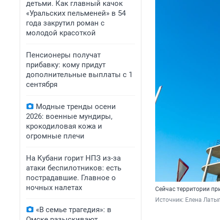
детьми. Как главный качок
«Уральских пельменей» в 54
года закрутил роман с
молодой красоткой
Пенсионеры получат
прибавку: кому придут
дополнительные выплаты с 1
сентября
Модные тренды осени
2026: военные мундиры,
крокодиловая кожа и
огромные плечи
На Кубани горит НПЗ из-за
атаки беспилотников: есть
пострадавшие. Главное о
ночных налетах
Сейчас территории пр
Источник: 
Елена Латы
«В семье трагедия»: в
Омске разыскивают