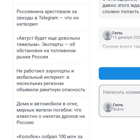
давно этого жда
Россиянина арестовали за
сложно попасть 
звезды в Telegram — что он
ребёнка это цел
натворил
адский Ад...нахо
ребёнком надо ту
Гость
этой поликлиник
«Август будет еще довольно
15 декабря 202
только терапевт
тяжелым». Эксперты — об
Скорее всего та
ти специалистов.
обстановке на топливном
нам построят де
рынке России
Не работают аэропорты и
мобильный интернет: в
нескольких регионах
объявили ракетную опасность
Дома и автомобили в огне,
Гость
мирные жители погибли: что
Войти
известно о налетах дронов на
Россию
«Колобок» собрал 100 млн за