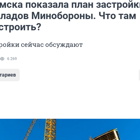
мска показала план застройк
кладов Минобороны. Что там
строить?
тройки сейчас обсуждают
6 269
тариев