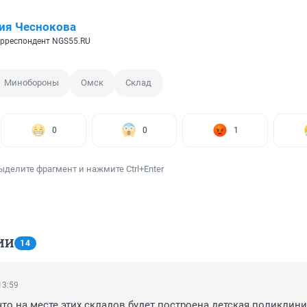
ия Чеснокова
рреспондент NGS55.RU
Минобороны
Омск
Склад
0
0
1
ыделите фрагмент и нажмите Ctrl+Enter
ИИ
14
13:59
что на месте этих складов будет построена детская поликлини