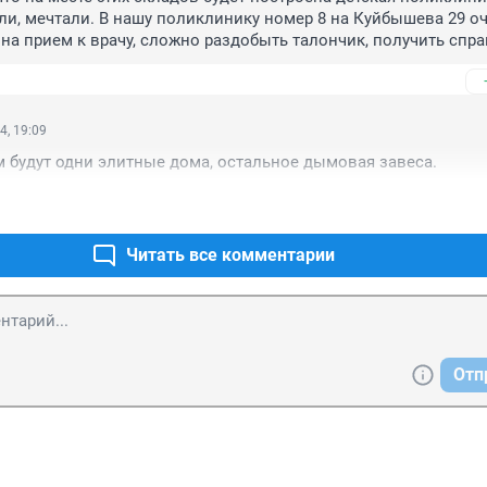
ли, мечтали. В нашу поликлинику номер 8 на Куйбышева 29 оч
на прием к врачу, сложно раздобыть талончик, получить справ
ый квест, задача со звездочкой. Очереди сумасшедшие.... Воб
дится она за несколько автобусных остановок от дома.... дале
да ехать аж к 6ти утра, чтобы раздобыть талончик к врачу. А 
и на набережной 19 практически бесполезный. Там сидит, по с
4, 19:09
, а специалистов нет, справку не получишь без подписи приме
м будут одни элитные дома, остальное дымовая завеса.
 Такие дела... Так что мы очень, очень, очень рады, что наконе
тскую поликлинику рядом с домом. Спасибо огромное.
Читать все комментарии
Отп