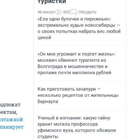
туристки
46 минут
602
Обсудить
«Ела одни булочки и пирожные»:
экстремально худые новосибирцы —
о своих попытках набрать вес любой
ценой
«Он мне угрожает и портит жизнь»:
москвич обвинил турагента из
Волгограда в мошенничестве и
пропаже почти миллиона рублей
Как приготовить хачапури —
несколько рецептов от жительницы
Барнаула
адлежат
оектам,
Ученый в изгнании: какую тайну
тиэтажной
хранит могила профессора
ланирует
уфимского вуза, которого обожали
студенты