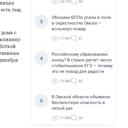
19 179
90
аницах
есть там,
Обломки БПЛА упали в поле
3
в окрестностях Омска —
вспыхнул пожар
 дома с
17 957
41
иклинику
аботкой
ственные
Российскому образованию
4
декабря.
конец? В стране растет число
стобалльников ЕГЭ — почему
это не повод для радости
13 483
82
В Омской области объявили
5
беспилотную опасность в
пятый раз
11 904
33