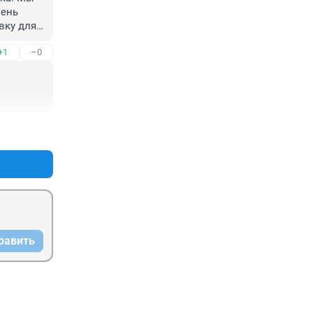
ень 
ку для 
щем 
+1
–0
ко. С 
филиал 
ути, 
рно 10 
ц - то 
+1
–0
равить