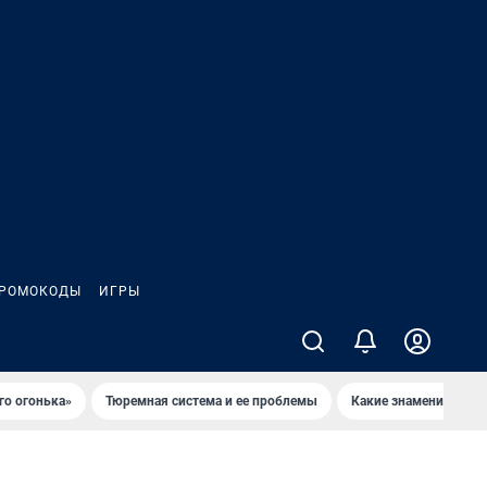
РОМОКОДЫ
ИГРЫ
го огонька»
Тюремная система и ее проблемы
Какие знаменитости 