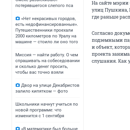
На сайте мэрии
потерявшегося слепого пса
улиц Пушкина, П
где раньше рас
«Нет некрасивых городов,
есть недофинансированные».
Путешественники проехали
Согласно докум
2000 километров по Уралу на
подземными пар
машине — стоило ли оно того
и объект, кото
проекта занима
Миссия — найти работу. О чем
слушания. Как у
спрашивать на собеседовании
и сколько денег просить,
чтобы вас точно взяли
Двор на улице Декабристов
залило кипятком — фото
Школьники начнут учиться по
новой программе: что
изменится с 1 сентября
«В математике был больше