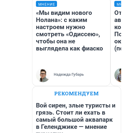
МНЕНИЕ
МНЕНИ
«Мы видим нового
От су
Нолана»: с каким
автоб
настроем нужно
конди
смотреть «Одиссею»,
Почем
чтобы она не
оказа
выглядела как фиаско
(почти
Надежда Губарь
РЕКОМЕНДУЕМ
Вой сирен, злые туристы и
грязь. Стоит ли ехать в
самый большой аквапарк
в Геленджике — мнение