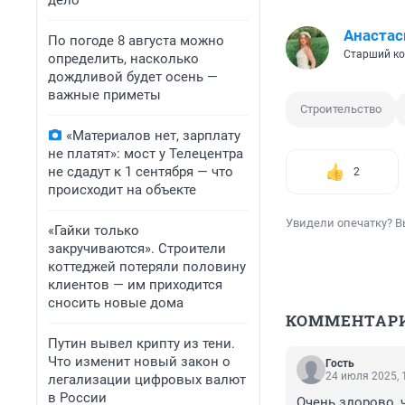
дело
Анастас
По погоде 8 августа можно
Старший ко
определить, насколько
дождливой будет осень —
важные приметы
Строительство
«Материалов нет, зарплату
не платят»: мост у Телецентра
не сдадут к 1 сентября — что
2
происходит на объекте
Увидели опечатку? В
«Гайки только
закручиваются». Строители
коттеджей потеряли половину
клиентов — им приходится
сносить новые дома
КОММЕНТАР
Путин вывел крипту из тени.
Что изменит новый закон о
Гость
24 июля 2025, 
легализации цифровых валют
в России
Очень здорово, 