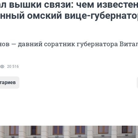
л вышки связи: чем известе
нный омский вице-губернато
нов — давний соратник губернатора Вита
20 516
тариев