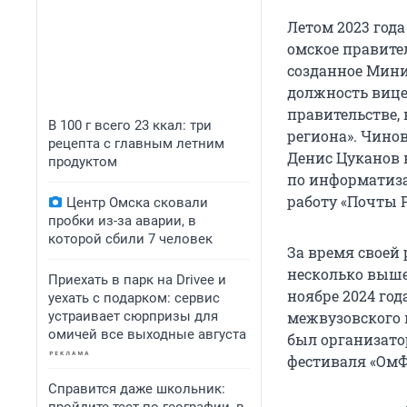
Летом 2023 год
омское правите
созданное Мини
должность вице
правительстве,
В 100 г всего 23 ккал: три
региона». Чино
рецепта с главным летним
Денис Цуканов 
продуктом
по информатиза
работу «Почты Р
Центр Омска сковали
пробки из-за аварии, в
которой сбили 7 человек
За время своей
несколько вышек
Приехать в парк на Drivee и
ноябре 2024 го
уехать с подарком: сервис
устраивает сюрпризы для
межвузовского 
омичей все выходные августа
был организато
фестиваля «ОмФ
Справится даже школьник: