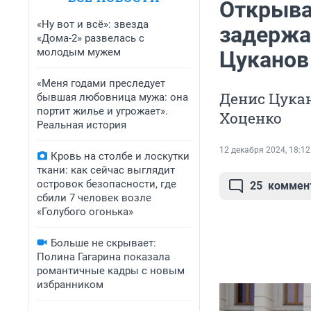
Открыва
«Ну вот и всё»: звезда
задержа
«Дома-2» развелась с
молодым мужем
Цуканов
«Меня годами преследует
Денис Цука
бывшая любовница мужа: она
портит жилье и угрожает».
Хоценко
Реальная история
12 декабря 2024, 18:12
Кровь на столбе и лоскутки
ткани: как сейчас выглядит
островок безопасности, где
25
коммен
сбили 7 человек возле
«Голубого огонька»
Больше не скрывает:
Полина Гагарина показала
романтичные кадры с новым
избранником