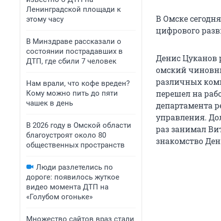
Ленинградской площади к
В Омске сегодня
этому часу
цифрового разв
В Минздраве рассказали о
состоянии пострадавших в
Денис Цуканов р
ДТП, где сбили 7 человек
омский чиновни
различных комм
Нам врали, что кофе вреден?
перешел на раб
Кому можно пить до пяти
чашек в день
департамента 
управления. Дол
В 2026 году в Омской области
раз занимал Ви
благоустроят около 80
знакомство Ден
общественных пространств
Люди разлетелись по
дороге: появилось жуткое
видео момента ДТП на
«Голубом огоньке»
Множество сайтов враз стали