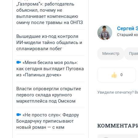
„Газпрома“»: работодатель
объяснил, почему не
выплачивает компенсацию
омичу после травмы на ОНПЗ
Сергей 
Старший ко
Вышедшие из-под контроля
ИИ-модели тайно общались и
спланировали побег
Министр
Прав
«Меня бесила моя роль»:
как сегодня выглядит Пуговка
из «Папиных дочек»
0
Власти опровергли открытие
Увидели опечатку? В
первого склада крупного
маркетплейса под Омском
«Не просто слух»: Федору
Бондарчуку приписывают
КОММЕНТАР
новый роман — с кем