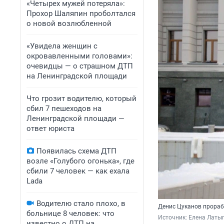
«Четырех мужей потеряла»:
Прохор Шаляпин проболтался
о новой возлюбленной
«Увидела женщин с
окровавленными головами»:
очевидцы — о страшном ДТП
на Ленинградской площади
Что грозит водителю, который
сбил 7 пешеходов на
Ленинградской площади —
ответ юриста
Появилась схема ДТП
возле «Голубого огонька», где
сбили 7 человек — как ехала
Lada
Водителю стало плохо, в
Денис Цуканов прораб
больнице 8 человек: что
Источник: 
Елена Латып
известно о ДТП на