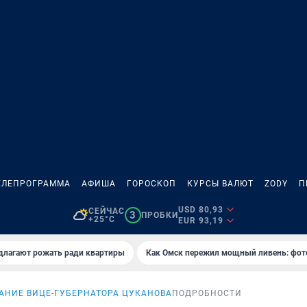
ЕЛЕПРОГРАММА
АФИША
ГОРОСКОП
КУРСЫ ВАЛЮТ
ZODY
П
USD 80,93
СЕЙЧАС
3
ПРОБКИ
+25°C
EUR 93,19
длагают рожать ради квартиры
Как Омск пережил мощный ливень: фот
АНИЕ ВИЦЕ-ГУБЕРНАТОРА ЦУКАНОВА
ПОДРОБНОСТИ