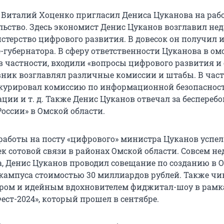
а Виталий Хоценко пригласил Дениса Цуканова на рабо
льство. Здесь экономист Денис Цуканов возглавил не
стерство цифрового развития. В довесок он получил 
-губернатора. В сферу ответственности Цуканова в ом
 в частности, входили «вопросы цифрового развития и
вник возглавлял различные комиссии и штабы. В част
курировал комиссию по информационной безопасност
ции и т. д. Также Денис Цуканов отвечал за беспереб
оссии» в Омской области.
 работы на посту «цифрового» министра Цуканов успе
 сотовой связи в районах Омской области. Совсем нед
да, Денис Цуканов проводил совещание по созданию в 
кампуса стоимостью 30 миллиардов рублей. Также ч
ром и идейным вдохновителем фиджитал-шоу в рамка
ест-2024», который прошел в сентябре.