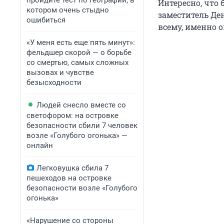
пройдите тест по географии, в
Интересно, что
котором очень стыдно
заместитель Де
ошибиться
всему, именно о
«У меня есть еще пять минут»:
фельдшер скорой — о борьбе
со смертью, самых сложных
вызовах и чувстве
безысходности
Людей снесло вместе со
светофором: на островке
безопасности сбили 7 человек
возле «Голубого огонька» —
онлайн
Легковушка сбила 7
пешеходов на островке
безопасности возле «Голубого
огонька»
«Нарушение со стороны