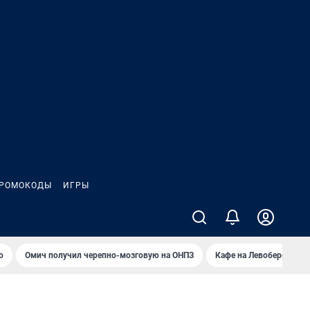
РОМОКОДЫ
ИГРЫ
о
Омич получил черепно-мозговую на ОНПЗ
Кафе на Левобережье в