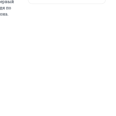
 первый
дя по
она.