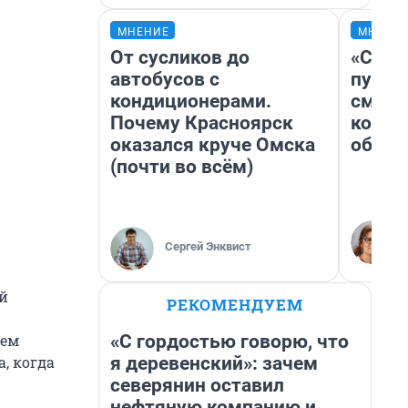
МНЕНИЕ
МНЕНИ
От сусликов до
«Спут
автобусов с
пургу»
кондиционерами.
смерт
Почему Красноярск
котор
оказался круче Омска
обнар
(почти во всём)
Сергей Энквист
й
РЕКОМЕНДУЕМ
«С гордостью говорю, что
ием
я деревенский»: зачем
, когда
северянин оставил
нефтяную компанию и