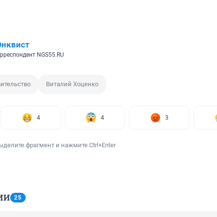
Энквист
рреспондент NGS55.RU
ительство
Виталий Хоценко
4
4
3
ыделите фрагмент и нажмите Ctrl+Enter
ИИ
25