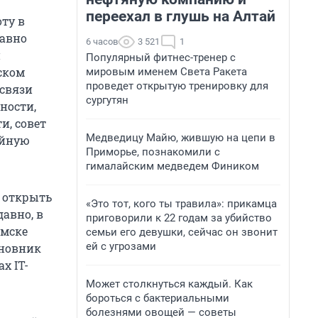
переехал в глушь на Алтай
ту в
давно
6 часов
3 521
1
и
Популярный фитнес-тренер с
ском
мировым именем Света Ракета
проведет открытую тренировку для
 связи
сургутян
ности,
и, совет
Медведицу Майю, жившую на цепи в
ойную
Приморье, познакомили с
гималайским медведем Фиником
л открыть
«Это тот, кого ты травила»: прикамца
авно, в
приговорили к 22 годам за убийство
Омске
семьи его девушки, сейчас он звонит
ей с угрозами
иновник
х IT-
Может столкнуться каждый. Как
бороться с бактериальными
болезнями овощей — советы