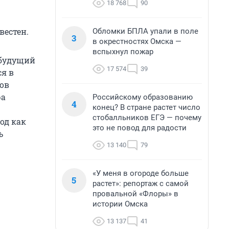
18 768
90
вестен.
Обломки БПЛА упали в поле
3
в окрестностях Омска —
вспыхнул пожар
 будущий
17 574
39
я в
ов
ра
Российскому образованию
4
конец? В стране растет число
стобалльников ЕГЭ — почему
од как
это не повод для радости
ь
13 140
79
«У меня в огороде больше
5
растет»: репортаж с самой
провальной «Флоры» в
истории Омска
13 137
41