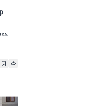
н
р
лия