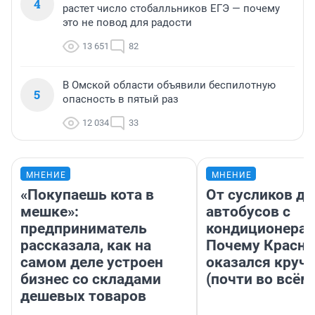
4
растет число стобалльников ЕГЭ — почему
это не повод для радости
13 651
82
В Омской области объявили беспилотную
5
опасность в пятый раз
12 034
33
МНЕНИЕ
МНЕНИЕ
«Покупаешь кота в
От сусликов до
мешке»:
автобусов с
предприниматель
кондиционерам
рассказала, как на
Почему Красно
самом деле устроен
оказался круч
бизнес со складами
(почти во всём
дешевых товаров