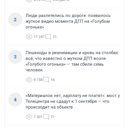
Люди разлетелись по дороге: появилось
2
жуткое видео момента ДТП на «Голубом
огоньке»
11 247
31
Пешеходы в реанимации и кровь на столбах:
3
всё, что известно о жутком ДТП возле
«Голубого огонька» — там сбили семь
человек
8 158
16
«Материалов нет, зарплату не платят»: мост у
4
Телецентра не сдадут к 1 сентября — что
происходит на объекте
7 301
71