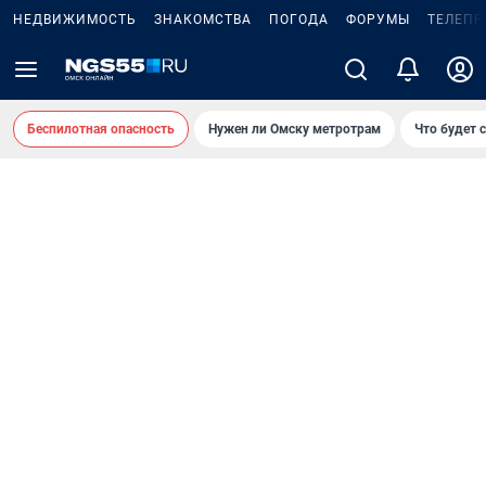
НЕДВИЖИМОСТЬ
ЗНАКОМСТВА
ПОГОДА
ФОРУМЫ
ТЕЛЕПР
Беспилотная опасность
Нужен ли Омску метротрам
Что будет 