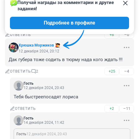
ОТВЕТИТЬ
Получай награды за комментарии и другие 
задания!
Гость
12 декабря 2024, 21:14
Подробнее в профиле
в путь, громко назначенные высокорейтинговые
+8
–0
ОТВЕТИТЬ
Хрюшка Моржиков
12 декабря 2024, 20:12
Дак губера тоже содить в тюрму нада кого ждать !!!
+25
–4
ОТВЕТИТЬ
2
Гость
12 декабря 2024, 20:43
Тебя быстреепосадят лориса
+2
–11
ОТВЕТИТЬ
Гость
14 декабря 2024, 11:42
Гость
12 декабря 2024, 20:43