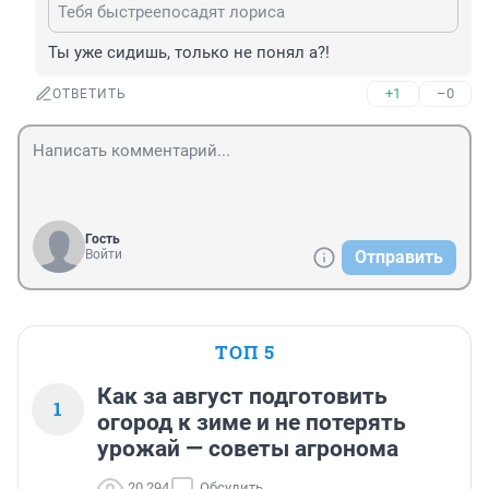
Тебя быстреепосадят лориса
Ты уже сидишь, только не понял а?!
+1
–0
ОТВЕТИТЬ
Гость
Войти
Отправить
ТОП 5
Как за август подготовить
1
огород к зиме и не потерять
урожай — советы агронома
20 294
Обсудить