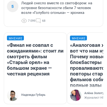
Людей снесло вместе со светофором: на
5
островке безопасности сбили 7 человек
возле «Голубого огонька» — хроника
7 099
68
МНЕНИЕ
МНЕНИЕ
«Финал не совпал с
«Аналоговая ж
ожиданиями»: стоит ли
вот что нам ну
смотреть фильм
Почему новые
«Старый орел» на
блокбастеры
большом экране —
проваливаются,
честная рецензия
повторы стары
фильмов соби
полные залы
Алёна Золотух
Надежда Губарь
Журналист НГС