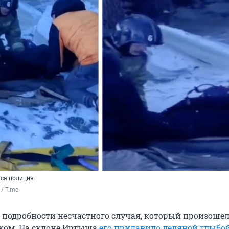
тся полиция
/ T.me
 подробности несчастного случая, который произошел 
ком. На склоне Иртыша
его придавило ледяной глыбо