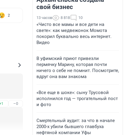
свой бизнес
2
13 часов
8 818
10
«Чисто все мамы и все дети на
свете»: как медвежонок Момота
покорил буквально весь интернет.
Видео
В уфимский приют привезли
пермячку Марину, которая почти
ничего о себе не помнит. Посмотрите,
вдруг она вам знакома
«Все еще в шоке»: сыну Трусовой
исполнился год — трогательный пост
+1
–0
и фото
Смертельный аудит: за что в начале
2000-х убили бывшего главбуха
нефтяной компании Уфы