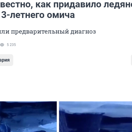
звестно, как придавило ледян
13-летнего омича
или предварительный диагноз
5 235
ария