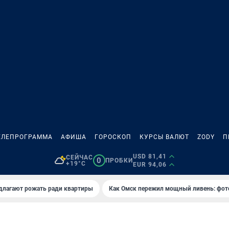
ЕЛЕПРОГРАММА
АФИША
ГОРОСКОП
КУРСЫ ВАЛЮТ
ZODY
П
USD 81,41
СЕЙЧАС
0
ПРОБКИ
+19°C
EUR 94,06
длагают рожать ради квартиры
Как Омск пережил мощный ливень: фот