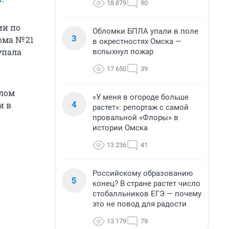
18 879
90
ии по
Обломки БПЛА упали в поле
3
ома № 21
в окрестностях Омска —
упала
вспыхнул пожар
17 650
39
елом
«У меня в огороде больше
4
и в
растет»: репортаж с самой
провальной «Флоры» в
истории Омска
13 236
41
Российскому образованию
5
конец? В стране растет число
стобалльников ЕГЭ — почему
это не повод для радости
13 179
79