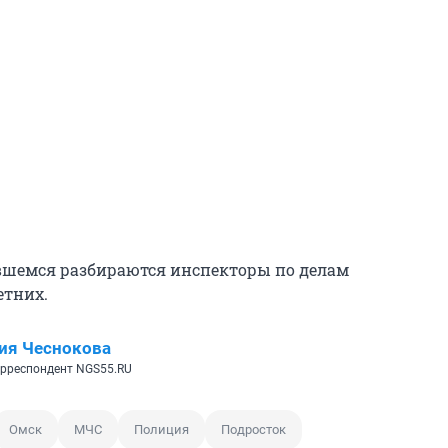
вшемся разбираются инспекторы по делам
етних.
ия Чеснокова
рреспондент NGS55.RU
Омск
МЧС
Полиция
Подросток