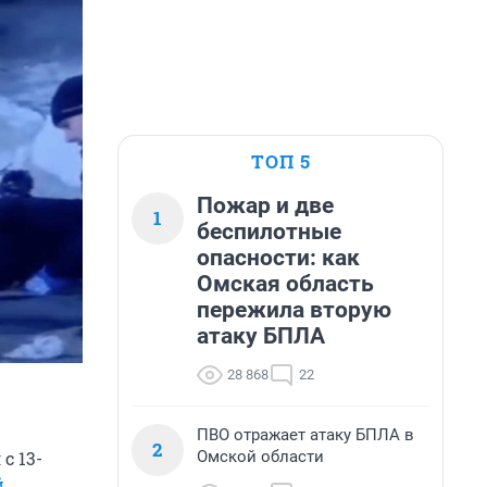
ТОП 5
Пожар и две
1
беспилотные
опасности: как
Омская область
пережила вторую
атаку БПЛА
28 868
22
ПВО отражает атаку БПЛА в
2
Омской области
с 13-
й
.