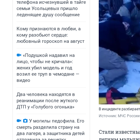
телефона исчезнувшей в тайге
семьи Усольцевых пришло
леденящее душу сообщение
Кому признаются в любви, а
кому разобьют сердце:
любовный гороскоп на август
«Подушкой надавил на
лицо, чтобы не кричала»:
жених убил модель и год
возил ее труп в чемодане —
видео
Два человека находятся в
реанимации после жуткого
ДТП у «Голубого огонька»
В инциденте разбирае
Источник: 
МЧС России 
У могилы педофила. Его
смерть разделила страну на
Стали известны
два лагеря, а защитника детей
летним мальчи
отправила за решетку