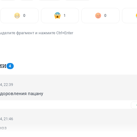
0
1
0
ыделите фрагмент и нажмите Ctrl+Enter
ИИ
4
4, 22:39
доровления пацану
4, 21:46
ноз