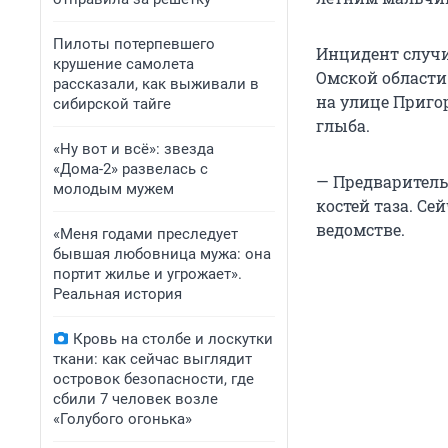
Пилоты потерпевшего
Инцидент случил
крушение самолета
Омской области.
рассказали, как выживали в
на улице Пригор
сибирской тайге
глыба.
«Ну вот и всё»: звезда
«Дома-2» развелась с
— Предваритель
молодым мужем
костей таза. Се
ведомстве.
«Меня годами преследует
бывшая любовница мужа: она
портит жилье и угрожает».
Реальная история
Кровь на столбе и лоскутки
ткани: как сейчас выглядит
островок безопасности, где
сбили 7 человек возле
«Голубого огонька»