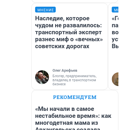
МНЕНИЕ
МНЕНИ
Наследие, которое
«Горо
чудом не развалилось:
папер
транспортный эксперт
возму
разнес миф о «вечных»
устан
советских дорогах
Высоц
Олег Арефьев
Блогер, предприниматель,
владелец в транспортном
бизнесе
РЕКОМЕНДУЕМ
«Мы начали в самое
нестабильное время»: как
многодетная мама из
Архангельска создала