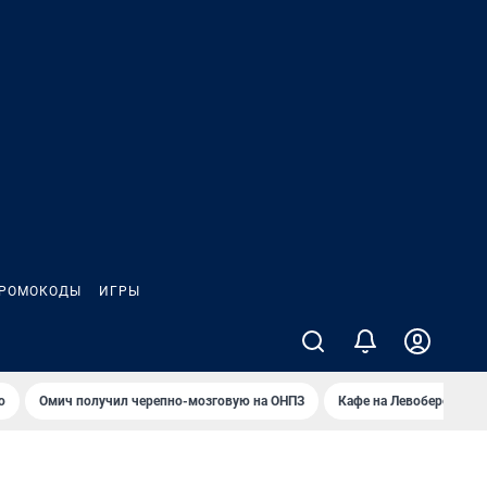
РОМОКОДЫ
ИГРЫ
о
Омич получил черепно-мозговую на ОНПЗ
Кафе на Левобережье в