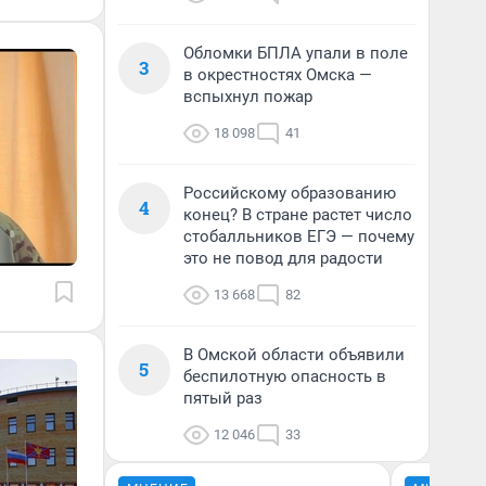
Обломки БПЛА упали в поле
3
в окрестностях Омска —
вспыхнул пожар
18 098
41
Российскому образованию
4
конец? В стране растет число
стобалльников ЕГЭ — почему
это не повод для радости
13 668
82
В Омской области объявили
5
беспилотную опасность в
пятый раз
12 046
33