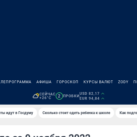
ЕЛЕПРОГРАММА
АФИША
ГОРОСКОП
КУРСЫ ВАЛЮТ
ZODY
П
USD 82,17
СЕЙЧАС
2
ПРОБКИ
+26°C
EUR 94,84
ты идут в Госдуму
Сколько стоит одеть ребенка к школе
Как подго