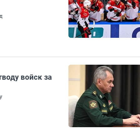
д
тводу войск за
у