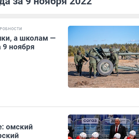
да за 9 ноября 2022
РОБНОСТИ
ки, а школам —
 9 ноября
е: омский
рский