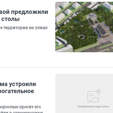
евой предложили
е столы
е территории на улице
ома устроили
рогательное
взрослые просят его
ойти в автомеханики