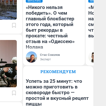
МНЕНИЕ
МНЕНИЕ
«Никого нельзя
«Мы ви
победить». О чем
Нолана
главный блокбастер
настро
этого года, который
смотре
бьет рекорды в
чтобы 
прокате: честный
выгляд
отзыв на «Одиссею»
Нолана
Стас Соколов
На
Эксперт
РЕКОМЕНДУЕМ
Успеть за 25 минут: что
можно приготовить в
сковороде быстро —
простой и вкусный рецепт
пиццы