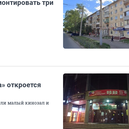
монтировать три
а» откроется
ыли малый кинозал и