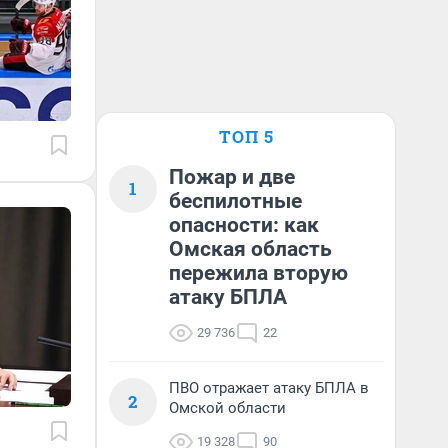
ТОП 5
Пожар и две
1
беспилотные
опасности: как
Омская область
пережила вторую
атаку БПЛА
29 736
22
ПВО отражает атаку БПЛА в
2
Омской области
19 328
90