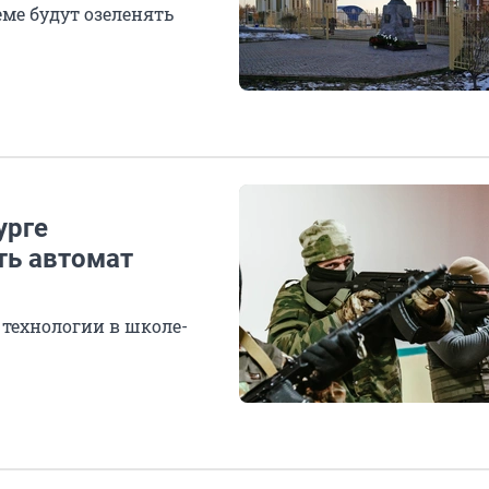
еме будут озеленять
урге
ть автомат
 технологии в школе-