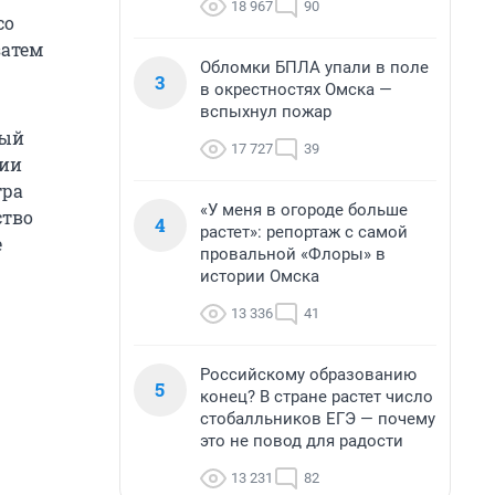
18 967
90
со
затем
Обломки БПЛА упали в поле
3
в окрестностях Омска —
вспыхнул пожар
вый
17 727
39
тии
тра
«У меня в огороде больше
ство
4
растет»: репортаж с самой
е
провальной «Флоры» в
истории Омска
13 336
41
Российскому образованию
5
конец? В стране растет число
стобалльников ЕГЭ — почему
это не повод для радости
13 231
82