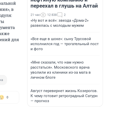
ральной
переехал в глушь на Алтай
ия», в
одуля:
21 час
12 838
2
«Ну вот и всё»: звезда «Дома-2»
ты
развелась с молодым мужем
кумента
также
«Все еще в шоке»: сыну Трусовой
жений для
исполнился год — трогательный пост
и фото
«Мне сказали, что нам нужно
расстаться». Московского врача
уволили из клиники из-за мата в
личном блоге
ка
Август перевернет жизнь Козерогов.
К чему готовит ретроградный Сатурн
0
— прогноз