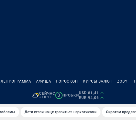
ЕЛЕПРОГРАММА
АФИША
ГОРОСКОП
КУРСЫ ВАЛЮТ
ZODY
П
USD 81,41
СЕЙЧАС
3
ПРОБКИ
+18°C
EUR 94,06
проблемы
Дети стали чаще травиться наркотиками
Сиротам предла