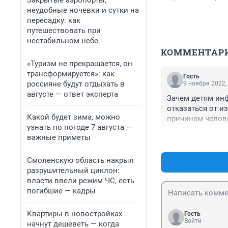
Закрытые аэропорты,
неудобные ночевки и сутки на
пересадку: как
путешествовать при
нестабильном небе
КОММЕНТАР
«Туризм не прекращается, он
трансформируется»: как
Гость
россияне будут отдыхать в
9 ноября 2022,
августе — ответ эксперта
Зачем детям инф
отказаться от и
Какой будет зима, можно
причинам челове
узнать по погоде 7 августа —
политикой прави
важные приметы
Смоленскую область накрыл
разрушительный циклон:
власти ввели режим ЧС, есть
погибшие — кадры
Квартиры в новостройках
Гость
Войти
начнут дешеветь — когда