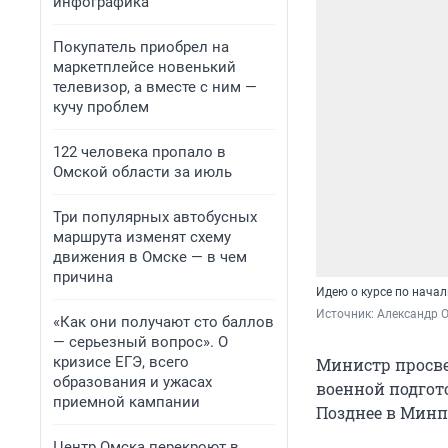
инфографика
Покупатель приобрел на
маркетплейсе новенький
телевизор, а вместе с ним —
кучу проблем
122 человека пропало в
Омской области за июль
Три популярных автобусных
маршрута изменят схему
движения в Омске — в чем
причина
Идею о курсе по нача
Источник: 
Александр 
«Как они получают сто баллов
— серьезный вопрос». О
кризисе ЕГЭ, всего
Министр просве
образования и ужасах
военной подгото
приемной кампании
Позднее в Минп
Центр Омска перекроют в