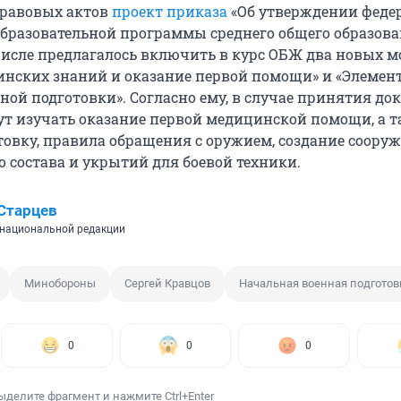
равовых актов
проект приказа
«Об утверждении феде
бразовательной программы среднего общего образован
числе предлагалось включить в курс ОБЖ два новых м
нских знаний и оказание первой помощи» и «Элемен
ной подготовки». Согласно ему, в случае принятия до
т изучать оказание первой медицинской помощи, а 
товку, правила обращения с оружием, создание соору
 состава и укрытий для боевой техники.
Старцев
национальной редакции
Минобороны
Сергей Кравцов
Начальная военная подготов
0
0
0
ыделите фрагмент и нажмите Ctrl+Enter