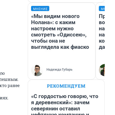
МНЕНИЕ
МНЕНИ
«Мы видим нового
Прода
Нолана»: с каким
возьм
настроем нужно
нам г
смотреть «Одиссею»,
налог
чтобы она не
косне
выглядела как фиаско
даже 
Надежда Губарь
ую
спешным.
кто ранее
РЕКОМЕНДУЕМ
«С гордостью говорю, что
иях.
я деревенский»: зачем
северянин оставил
нефтяную компанию и