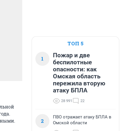
ТОП 5
Пожар и две
1
беспилотные
опасности: как
Омская область
пережила вторую
атаку БПЛА
28 991
22
альной
ода.
ПВО отражает атаку БПЛА в
2
чными.
Омской области