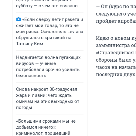
субботу — с чем это связано
— Он (курс по 
следующего учеб
«Если сверху летит ракета и
пройдет апроба
сжигает мой товар, то это не
мой риск». Основатель Levrana
Идею о новом к
обрушился с критикой на
Татьяну Ким
замминистра об
«Справедливая 
Надвигается волна пугающих
обороны было у
вирусов — ученые
часов на началь
потребовали срочно усилить
последних двух 
безопасность
Снова накроет 30-градусная
жара и ливни: чего ждать
омичам на этих выходных от
погоды
«Большими сроками мы не
добьемся ничего»:
криминолог, прошедший