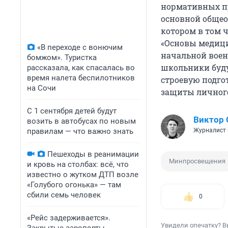
нормативных п
основной общео
котором в том 
«Основы медици
«В переходе с вонючим
начальной воен
бомжом». Туристка
школьники буду
рассказала, как спасалась во
время налета беспилотников
строевую подго
на Сочи
защиты личного
С 1 сентября детей будут
Виктор 
возить в автобусах по новым
правилам — что важно знать
Журналист 
Пешеходы в реанимации
Минпросвещения
и кровь на столбах: всё, что
известно о жутком ДТП возле
«Голубого огонька» — там
сбили семь человек
0
«Рейс задерживается».
Увидели опечатку? В