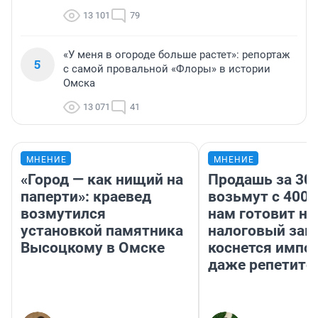
13 101
79
«У меня в огороде больше растет»: репортаж
5
с самой провальной «Флоры» в истории
Омска
13 071
41
МНЕНИЕ
МНЕНИЕ
«Город — как нищий на
Продашь за 300
паперти»: краевед
возьмут с 4000
возмутился
нам готовит н
установкой памятника
налоговый зако
Высоцкому в Омске
коснется импор
даже репетито