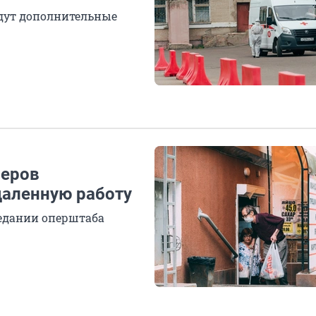
едут дополнительные
неров
даленную работу
едании оперштаба