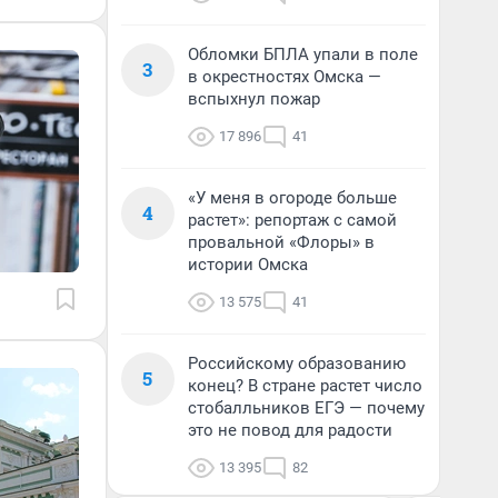
Обломки БПЛА упали в поле
3
в окрестностях Омска —
вспыхнул пожар
17 896
41
«У меня в огороде больше
4
растет»: репортаж с самой
провальной «Флоры» в
истории Омска
13 575
41
Российскому образованию
5
конец? В стране растет число
стобалльников ЕГЭ — почему
это не повод для радости
13 395
82