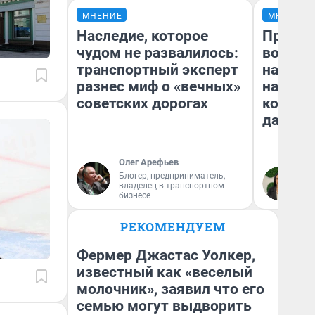
МНЕНИЕ
МНЕНИЕ
Наследие, которое
Продаш
чудом не развалилось:
возьмут
транспортный эксперт
нам го
разнес миф о «вечных»
налого
советских дорогах
коснет
даже р
Олег Арефьев
Блогер, предприниматель,
Ан
владелец в транспортном
бизнесе
РЕКОМЕНДУЕМ
Фермер Джастас Уолкер,
известный как «веселый
молочник», заявил что его
семью могут выдворить