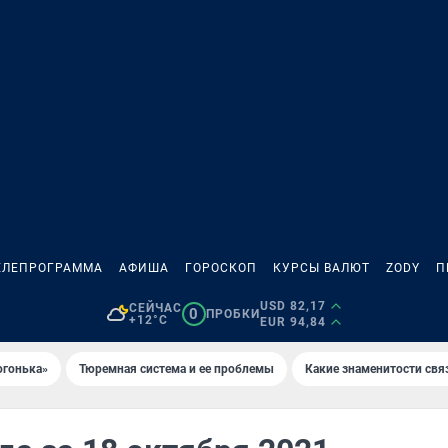
ЕЛЕПРОГРАММА
АФИША
ГОРОСКОП
КУРСЫ ВАЛЮТ
ZODY
П
USD 82,17
СЕЙЧАС
0
ПРОБКИ
+12°C
EUR 94,84
огонька»
Тюремная система и ее проблемы
Какие знаменитости свя