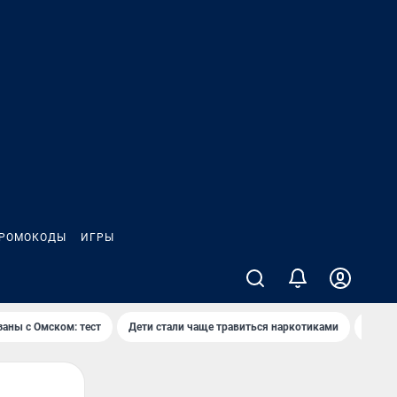
РОМОКОДЫ
ИГРЫ
заны с Омском: тест
Дети стали чаще травиться наркотиками
Появя