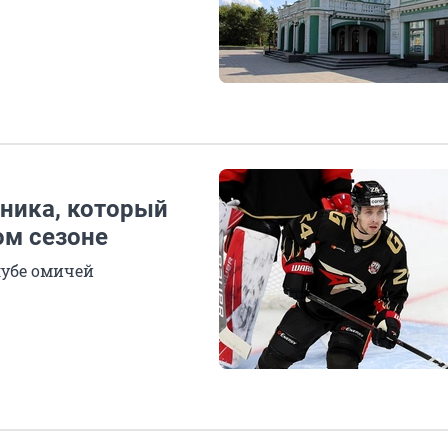
тника, который
ом сезоне
лубе омичей