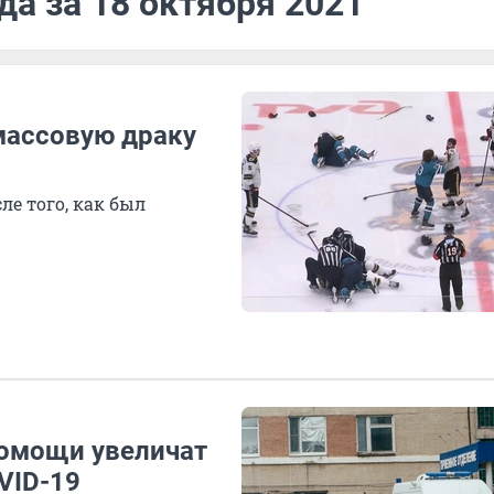
да за 18 октября 2021
массовую драку
е того, как был
помощи увеличат
VID-19