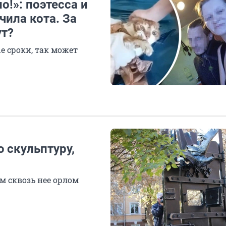
о!»: поэтесса и
чила кота. За
ут?
е сроки, так может
 скульптуру,
м сквозь нее орлом