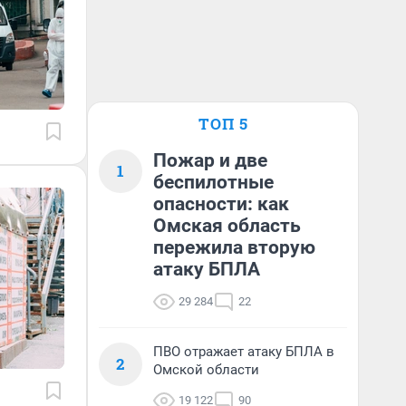
ТОП 5
Пожар и две
1
беспилотные
опасности: как
Омская область
пережила вторую
атаку БПЛА
29 284
22
ПВО отражает атаку БПЛА в
2
Омской области
19 122
90