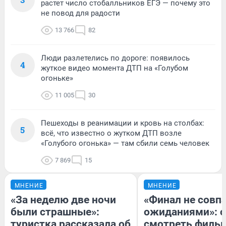
растет число стобалльников ЕГЭ — почему это
не повод для радости
13 766
82
Люди разлетелись по дороге: появилось
4
жуткое видео момента ДТП на «Голубом
огоньке»
11 005
30
Пешеходы в реанимации и кровь на столбах:
5
всё, что известно о жутком ДТП возле
«Голубого огонька» — там сбили семь человек
7 869
15
МНЕНИЕ
МНЕНИЕ
«За неделю две ночи
«Финал не совпа
были страшные»:
ожиданиями»: с
туристка рассказала об
смотреть филь