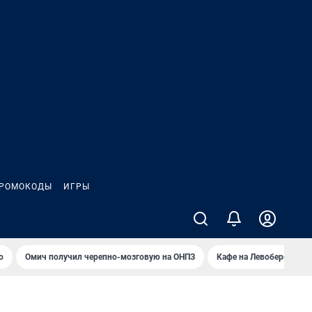
РОМОКОДЫ
ИГРЫ
о
Омич получил черепно-мозговую на ОНПЗ
Кафе на Левобережье в