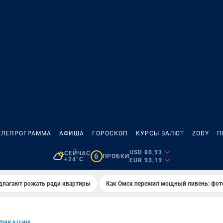
ЕЛЕПРОГРАММА
АФИША
ГОРОСКОП
КУРСЫ ВАЛЮТ
ZODY
П
USD 80,93
СЕЙЧАС
6
ПРОБКИ
+24°C
EUR 93,19
длагают рожать ради квартиры
Как Омск пережил мощный ливень: фот