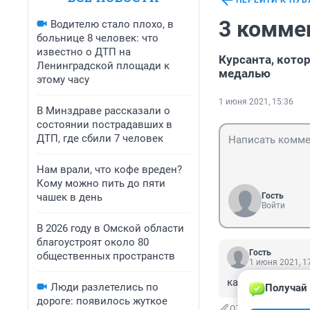
ПЕРЕЙТИ К ПУ
3 комме
Водителю стало плохо, в
больнице 8 человек: что
известно о ДТП на
Курсанта, кото
Ленинградской площади к
медалью
этому часу
1 июня 2021, 15:36
В Минздраве рассказали о
состоянии пострадавших в
ДТП, где сбили 7 человек
Нам врали, что кофе вреден?
Кому можно пить до пяти
чашек в день
Гость
Войти
В 2026 году в Омской области
благоустроят около 80
Гость
общественных пространств
1 июня 2021, 1
как можно отвер
Люди разлетелись по
Получай 
дороге: появилось жуткое
ОТВЕТИТЬ
1