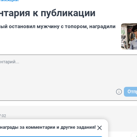
БЛИКАЦИИ
нтария к публикации
рый остановил мужчину с топором, наградили
Отп
7:02
тку перепутать с топором
награды за комментарии и другие задания!