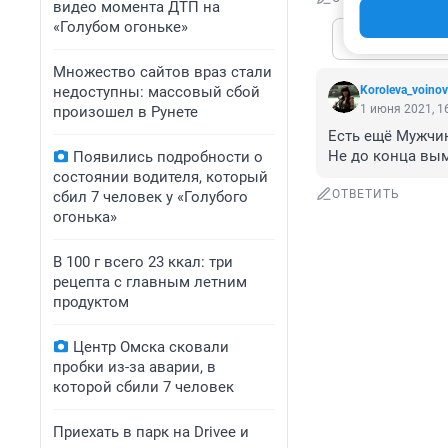
видео момента ДТП на
«Голубом огоньке»
Показат
Множество сайтов враз стали
недоступны: массовый сбой
Koroleva_voinov
1 июня 2021, 1
произошел в Рунете
Есть ещё Мужчин
Не до конца вы
Появились подробности о
состоянии водителя, который
ОТВЕТИТЬ
сбил 7 человек у «Голубого
огонька»
В 100 г всего 23 ккал: три
рецепта с главным летним
продуктом
Центр Омска сковали
пробки из-за аварии, в
которой сбили 7 человек
Приехать в парк на Drivee и