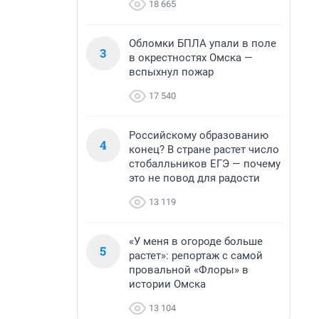
18 665
Обломки БПЛА упали в поле
3
в окрестностях Омска —
вспыхнул пожар
17 540
Российскому образованию
4
конец? В стране растет число
стобалльников ЕГЭ — почему
это не повод для радости
13 119
«У меня в огороде больше
5
растет»: репортаж с самой
провальной «Флоры» в
истории Омска
13 104