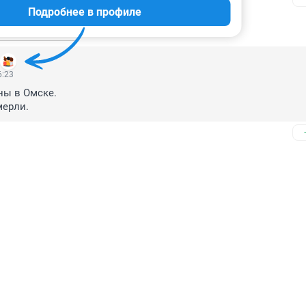
Подробнее в профиле
ь ещё 1 ответ
6:23
ы в Омске.

мерли.