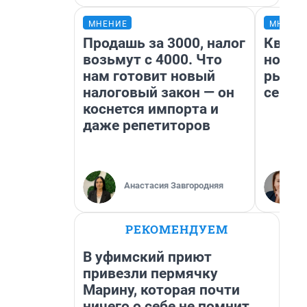
МНЕНИЕ
МНЕНИ
Продашь за 3000, налог
Кварт
возьмут с 4000. Что
но де
нам готовит новый
рынок
налоговый закон — он
сейча
коснется импорта и
даже репетиторов
Анастасия Завгородняя
РЕКОМЕНДУЕМ
В уфимский приют
привезли пермячку
Марину, которая почти
ничего о себе не помнит.