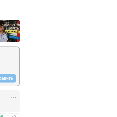
равить
+0
–0