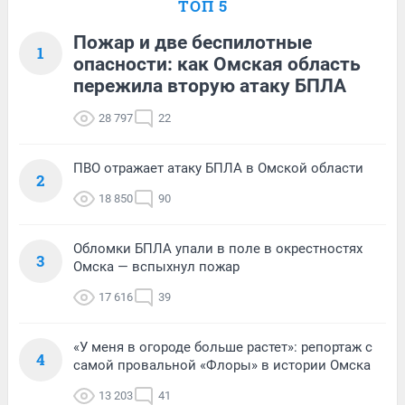
ТОП 5
Пожар и две беспилотные
1
опасности: как Омская область
пережила вторую атаку БПЛА
28 797
22
ПВО отражает атаку БПЛА в Омской области
2
18 850
90
Обломки БПЛА упали в поле в окрестностях
3
Омска — вспыхнул пожар
17 616
39
«У меня в огороде больше растет»: репортаж с
4
самой провальной «Флоры» в истории Омска
13 203
41