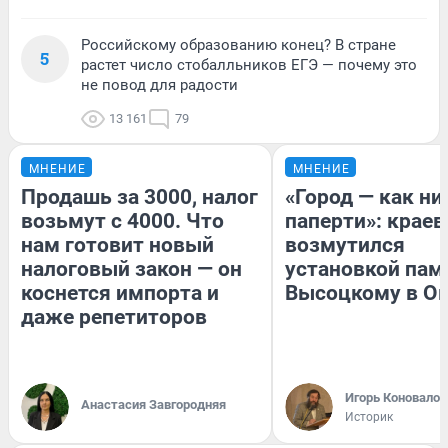
Российскому образованию конец? В стране
5
растет число стобалльников ЕГЭ — почему это
не повод для радости
13 161
79
МНЕНИЕ
МНЕНИЕ
Продашь за 3000, налог
«Город — как н
возьмут с 4000. Что
паперти»: краев
нам готовит новый
возмутился
налоговый закон — он
установкой пам
коснется импорта и
Высоцкому в О
даже репетиторов
Игорь Коновалов
Анастасия Завгородняя
Историк