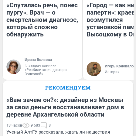
«Спуталась речь, понес
«Город — как н
пургу». Врач — о
паперти»: краев
смертельном диагнозе,
возмутился
который сложно
установкой пам
обнаружить
Высоцкому в О
Ирина Волкова
Главврач клиники
Игорь Коновалов
«Реабилитация доктора
Историк
Волковой»
РЕКОМЕНДУЕМ
«Вам зачем он?»: дизайнер из Москвы
за свои деньги восстанавливает дом в
деревне Архангельской области
13 часов
9 683
8
Ученый АлтГУ рассказала, ждать ли нашествия