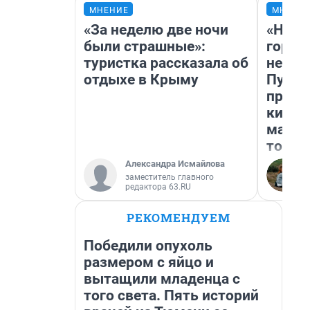
МНЕНИЕ
МНЕНИ
«За неделю две ночи
«Нет 
были страшные»:
городо
туристка рассказала об
недоф
отдыхе в Крыму
Путеш
проех
килом
машин
того
Александра Исмайлова
заместитель главного
редактора 63.RU
РЕКОМЕНДУЕМ
Победили опухоль
размером с яйцо и
вытащили младенца с
того света. Пять историй