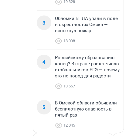
19 328
Обломки БПЛА упали в поле
3
в окрестностях Омска —
вспыхнул пожар
18 098
Российскому образованию
4
конец? В стране растет число
стобалльников ЕГЭ — почему
это не повод для радости
13 667
В Омской области объявили
5
беспилотную опасность в
пятый раз
12 045