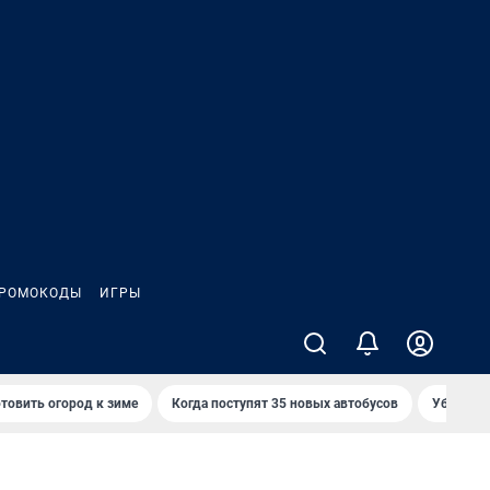
РОМОКОДЫ
ИГРЫ
товить огород к зиме
Когда поступят 35 новых автобусов
Убийца р