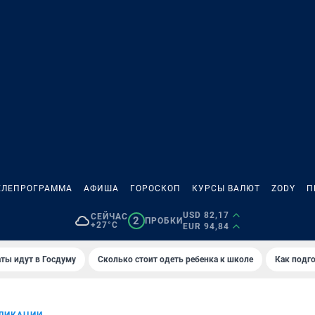
ЕЛЕПРОГРАММА
АФИША
ГОРОСКОП
КУРСЫ ВАЛЮТ
ZODY
П
USD 82,17
СЕЙЧАС
2
ПРОБКИ
+27°C
EUR 94,84
ты идут в Госдуму
Сколько стоит одеть ребенка к школе
Как подго