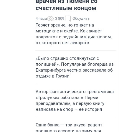
врачей из Тюмени со
счастливым концом
4 часа
3 809
Обсудить
Теряет зрение, но гоняет на
мотоцикле и скейте. Как живет
подросток с редчайшим диагнозом,
от которого нет лекарств
«Было страшно столкнуться с
полицией». Популярная блогерша из
Екатеринбурга честно рассказала об
отдыхе в Грузии
Автор фантастического трехтомника
«Трилунье» работала в Перми
преподавателем, а первую книгу
написала на спор — ее история
Одна банка — три вкуса: рецепт
овощного ассорти на зиму для