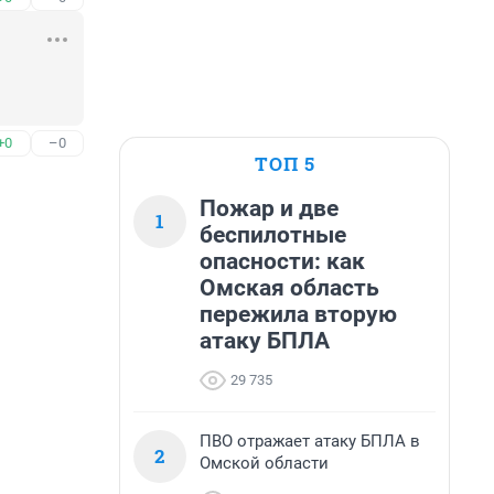
+0
–0
ТОП 5
Пожар и две
1
беспилотные
опасности: как
Омская область
пережила вторую
атаку БПЛА
29 735
ПВО отражает атаку БПЛА в
2
Омской области