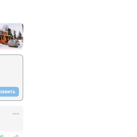
равить
+0
–0