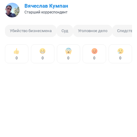
Вячеслав Кумпан
Старший корреспондент
Убийство бизнесмена
Суд
Уголовное дело
Следстве
0
0
0
0
0