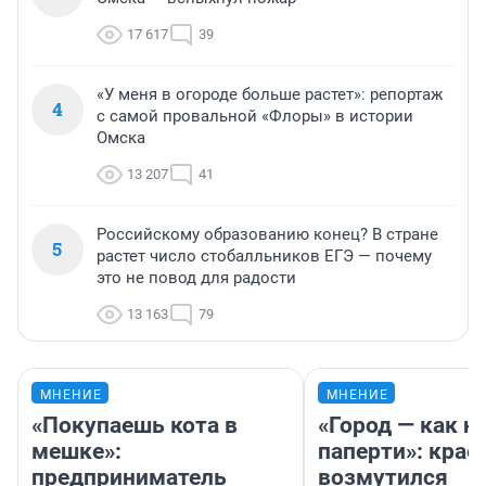
17 617
39
«У меня в огороде больше растет»: репортаж
4
с самой провальной «Флоры» в истории
Омска
13 207
41
Российскому образованию конец? В стране
5
растет число стобалльников ЕГЭ — почему
это не повод для радости
13 163
79
МНЕНИЕ
МНЕНИЕ
«Покупаешь кота в
«Город — как н
мешке»:
паперти»: крае
предприниматель
возмутился