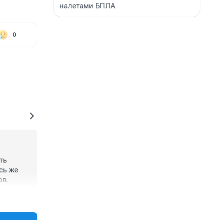
налетами БПЛА
0
ь 
ь же 
ов.
+1
–0