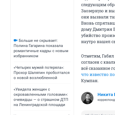
следующим обра
Заозерную и вы
они вызвали та
Вновь спрятавш
дому Дмитрия В
убийство произо
Больше не скрывает:
наутро нашел с
Полина Гагарина показала
романтичные кадры с новым
Отметим, Габил
избранником
согласен с ква
«Четырех мужей потеряла»:
всё сказанное
Прохор Шаляпин проболтался
что известно по
о новой возлюбленной
Кумпан.
«Увидела женщин с
Никита 
окровавленными головами»:
очевидцы — о страшном ДТП
корреспонд
на Ленинградской площади