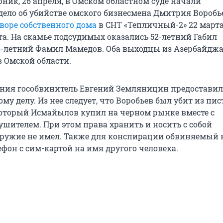
ник, 26 апреля, в Омском областном суде начали
дело об убийстве омского бизнесмена Дмитрия Воробье
дворе собственного дома
в СНТ «Тепличный-2» 22 марта
та. На скамье подсудимых оказались 52-летний Габил
-летний Фамил Мамедов. Оба выходцы из Азербайджа
 Омской области.
ания гособвинитель Евгений Земляницин предостави
ому делу. Из нее следует, что Воробьев был убит из пис
который Исмайылов купил на черном рынке вместе с
ушителем. При этом права хранить и носить с собой
оружие не имел. Также для конспирации обвиняемый 
фон с сим-картой на имя другого человека.