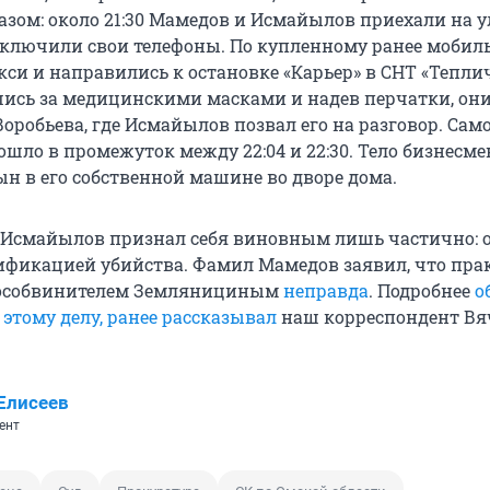
зом: около 21:30 Мамедов и Исмайылов приехали на 
ключили свои телефоны. По купленному ранее мобил
кси и направились к остановке «Карьер» в СНТ «Тепли
ись за медицинскими масками и надев перчатки, он
оробьева, где Исмайылов позвал его на разговор. Сам
шло в промежуток между 22:04 и 22:30. Тело бизнесме
ын в его собственной машине во дворе дома.
 Исмайылов признал себя виновным лишь частично: о
лификацией убийства. Фамил Мамедов заявил, что пра
 гособвинителем Землянициным
неправда
. Подробнее
о
 этому делу, ранее рассказывал
наш корреспондент Вя
Елисеев
ент