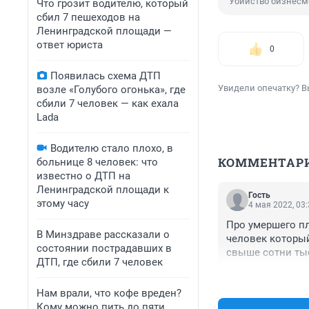
Убийство бизнесм
Что грозит водителю, который
сбил 7 пешеходов на
Ленинградской площади —
ответ юриста
0
Появилась схема ДТП
Увидели опечатку? В
возле «Голубого огонька», где
сбили 7 человек — как ехала
Lada
Водителю стало плохо, в
КОММЕНТАР
больнице 8 человек: что
известно о ДТП на
Ленинградской площади к
Гость
этому часу
4 мая 2022, 03
Про умершего пл
В Минздраве рассказали о
человек который
состоянии пострадавших в
свыше сотни тыс
ДТП, где сбили 7 человек
Нам врали, что кофе вреден?
Кому можно пить до пяти