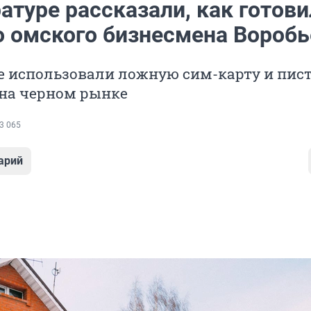
атуре рассказали, как готов
о омского бизнесмена Воробь
 использовали ложную сим-карту и пист
на черном рынке
3 065
арий