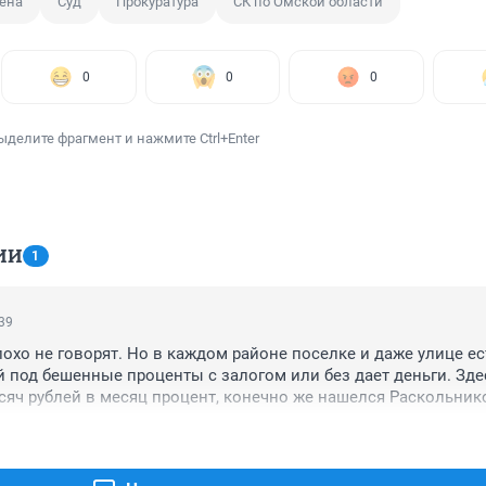
ена
Суд
Прокуратура
СК по Омской области
0
0
0
ыделите фрагмент и нажмите Ctrl+Enter
ИИ
1
:39
охо не говорят. Но в каждом районе поселке и даже улице ест
 под бешенные проценты с залогом или без дает деньги. Здес
яч рублей в месяц процент, конечно же нашелся Раскольник