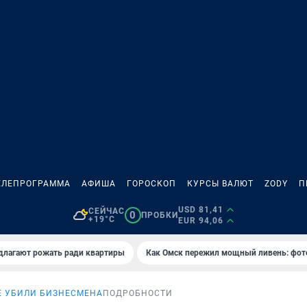
ЕЛЕПРОГРАММА
АФИША
ГОРОСКОП
КУРСЫ ВАЛЮТ
ZODY
П
USD 81,41
СЕЙЧАС
0
ПРОБКИ
+19°C
EUR 94,06
длагают рожать ради квартиры
Как Омск пережил мощный ливень: фот
Е УБИЛИ БИЗНЕСМЕНА
ПОДРОБНОСТИ