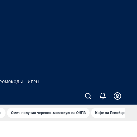
РОМОКОДЫ
ИГРЫ
о
Омич получил черепно-мозговую на ОНПЗ
Кафе на Левобережье в