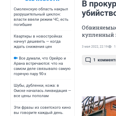
В прокур
Смоленскую область накрыл
убийств
разрушительный циклон:
власти ввели режим ЧС, есть
погибшие
Обвиняемые
купленный 
Квартиры в новостройках
начнут дешеветь — когда
ждать снижения цен
3 мая 2022, 22:19
1
Все думали, что Орейро и
1
коммент
Арана встречаются: что на
самом деле связывало самую
горячую пару 90-х
Шубы, дубленки, кожа: в
Омске началась ликвидация —
все цены пополам
Эти фразы из советского кино
вы говорите каждый день.