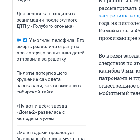
В прошлый втор
рассматривать 
Два человека находятся в
застрелили во 
реанимации после жуткого
года из пистоле
ДТП у «Голубого огонька»
Измайылов и 46
проживающие в
У могилы педофила. Его
смерть разделила страну на
два лагеря, а защитника детей
Во время засед
отправила за решетку
следствия по эт
калибра 9 мм, 
Пилоты потерпевшего
патронами и гл
крушение самолета
огнестрельное 
рассказали, как выживали в
сибирской тайге
мобильный теле
«Ну вот и всё»: звезда
«Дома-2» развелась с
молодым мужем
«Меня годами преследует
бывшая любовница мужа: она