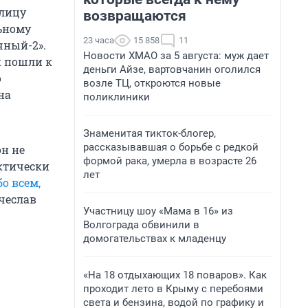
улицу
возвращаются
ьному
23 часа
15 858
11
чный-2».
Новости ХМАО за 5 августа: муж дает
и пошли к
деньги Айзе, вартовчанин оголился
о
возле ТЦ, откроются новые
на
поликлиники
Знаменитая тикток-блогер,
рассказывавшая о борьбе с редкой
н не
формой рака, умерла в возрасте 26
ктически
лет
бо всем,
чеслав
Участницу шоу «Мама в 16» из
Волгограда обвинили в
домогательствах к младенцу
«На 18 отдыхающих 18 поваров». Как
проходит лето в Крыму с перебоями
света и бензина, водой по графику и