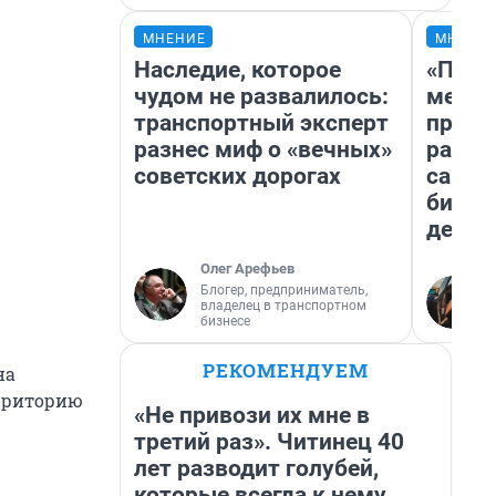
МНЕНИЕ
МНЕНИ
Наследие, которое
«Поку
чудом не развалилось:
мешке
транспортный эксперт
предп
разнес миф о «вечных»
расска
советских дорогах
самом
бизне
дешев
Олег Арефьев
Блогер, предприниматель,
владелец в транспортном
бизнесе
РЕКОМЕНДУЕМ
на
ерриторию
«Не привози их мне в
третий раз». Читинец 40
лет разводит голубей,
которые всегда к нему