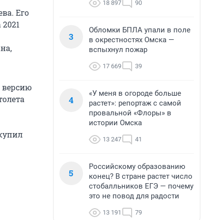
18 897
90
ва. Его
 2021
Обломки БПЛА упали в поле
3
в окрестностях Омска —
на,
вспыхнул пожар
17 669
39
л версию
«У меня в огороде больше
толета
4
растет»: репортаж с самой
провальной «Флоры» в
истории Омска
купил
13 247
41
Российскому образованию
5
конец? В стране растет число
стобалльников ЕГЭ — почему
это не повод для радости
13 191
79